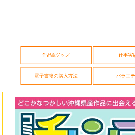
コ
ン
テ
ン
ツ
沖縄マンガ パンフレッ
へ
ス
作品&グッズ
仕事実
作品&グッズ
仕事実
キ
ッ
電子書籍の購入方法
バラエテ
プ
電子書籍の購入方法
バラエ