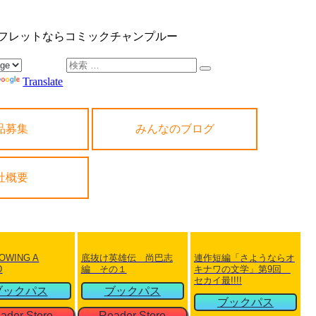
ンフレットならコミックチャンプルー
検
索
Translate
対
象:
品募集
みんなのブログ
品募集
みんなのブログ
社概要
社概要
OWING A
底抜け英雄伝 尚巴志
連作短編「さようならオ
D
編 その１
キナワの文学」第9回
セカイ最!!!!
ブックパス
ブックパス
ブックパス
ader Store
Reader Store