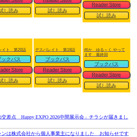
Reader Store
試し読み
試し読み
試し読み
レイト 第20話
デスパレイト 第19話
何か ゆる～く やって
ます 最終回
ブックパス
ブックパス
ブックパス
ader Store
Reader Store
Reader Store
試し読み
試し読み
試し読み
の交差点 Happy EXPO 2026中間展示会」チラシが届きまし
ミチャンは株式会社から個人事業主になりました お知らせです