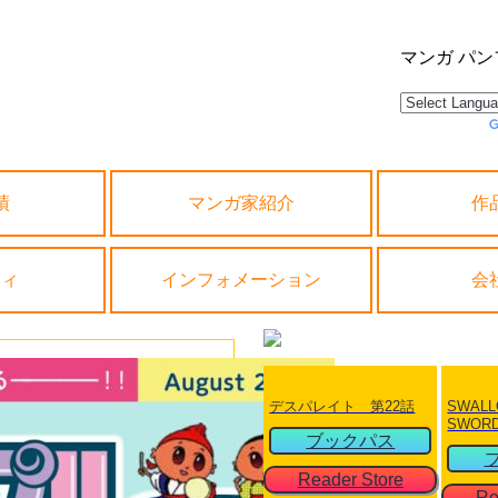
マンガ パ
Powered by
ト コミックチャンプルー
績
マンガ家紹介
作
績
マンガ家紹介
作
ィ
インフォメーション
会
ティ
インフォメーション
会
デスパレイト 第22話
SWALL
SWOR
ブックパス
Reader Store
Re