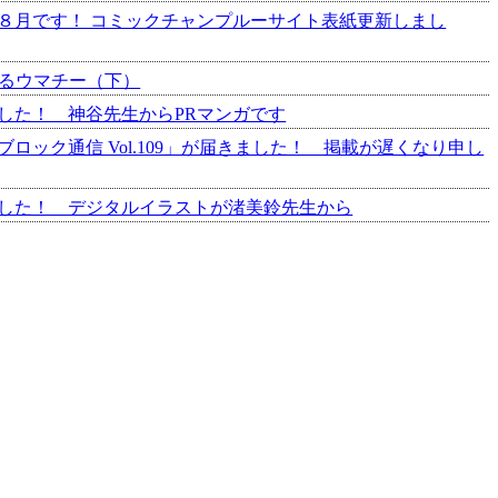
026年８月です！ コミックチャンプルーサイト表紙更新しまし
と語るウマチー（下）
きました！ 神谷先生からPRマンガです
中部ブロック通信 Vol.109」が届きました！ 掲載が遅くなり申し
届きました！ デジタルイラストが渚美鈴先生から