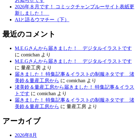
お知らせです
2026年８月です！ コミックチャンプルーサイト表紙更
新しました！
AIと語るウマチー（下）
最近のコメント
M.E.Gさんから届きました！ デジタルイラストです
に
comichan
より
M.E.Gさんから届きました！ デジタルイラストです
に
量産工房
より
届きました！ 特集記事＆イラストの制服ネタです 渚
美鈴＆量産工房から
に
comichan
より
渚美鈴＆量産工房から届きました！ 特集記事＆イラス
トです
に
comichan
より
届きました！ 特集記事＆イラストの制服ネタです 渚
美鈴＆量産工房から
に
量産工房
より
アーカイブ
2026年8月