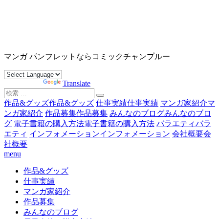
コ
ン
テ
ン
沖縄マンガ パンフレット コミックチャンプルー
ツ
マンガ パンフレットならコミックチャンプルー
へ
ス
Powered by
Translate
キ
検
ッ
索
作品&グッズ
作品&グッズ
仕事実績
仕事実績
マンガ家紹介
マ
プ
対
ンガ家紹介
作品募集
作品募集
みんなのブログ
みんなのブロ
象:
グ
電子書籍の購入方法
電子書籍の購入方法
バラエティ
バラ
エティ
インフォメーション
インフォメーション
会社概要
会
社概要
menu
作品&グッズ
仕事実績
マンガ家紹介
作品募集
みんなのブログ