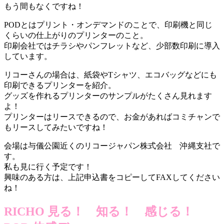
本
もう間もなくですね！
フ
PODとはプリント・オンデマンドのことで、印刷機と同じ
ェ
くらいの仕上がりのプリンターのこと。
ア」
印刷会社ではチラシやパンフレットなど、少部数印刷に導入
一
しています。
環
イ
リコーさんの場合は、紙袋やTシャツ、エコバッグなどにも
ベ
印刷できるプリンターを紹介。
ン
グッズを作れるプリンターのサンプルがたくさん見れます
ト
よ！
「著
プリンターはリースできるので、お金があればコミチャンで
者
もリースしてみたいですね！
あ
い
会場は与儀公園近くのリコージャパン株式会社 沖縄支社で
さ
す。
つ
私も見に行く予定です！
＆
興味のある方は、上記申込書をコピーしてFAXしてください
読
ね！
み
聞
RICHO 見る！ 知る！ 感じる！
か