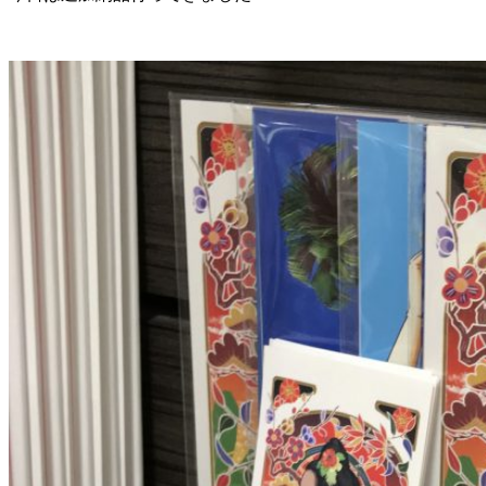
題
「東
京
オ
リ
パ
ラ
を
楽
し
む
家
族」
に