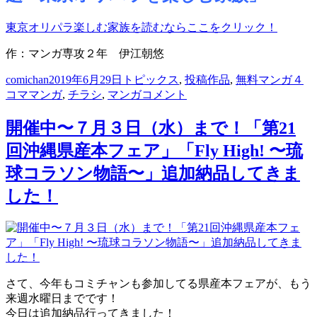
東京オリパラ楽しむ家族を読むならここをクリック！
作：マンガ専攻２年 伊江朝悠
投
投
カ
タ
comichan
2019年6月29日
トピックス
,
投稿作品
,
無料マンガ
４
稿
稿
テ
ヒ
グ
コママンガ
,
チラシ
,
マンガ
コメント
者
日:
ゴ
ュ
リ
ー
開催中〜７月３日（水）まで！「第21
ー
マ
回沖縄県産本フェア」「Fly High! 〜琉
ン
ア
球コラソン物語〜」追加納品してきま
カ
した！
デ
ミ
ー
那
覇
校
さて、今年もコミチャンも参加してる県産本フェアが、もう
特
来週水曜日までです！
別
今日は追加納品行ってきました！
課