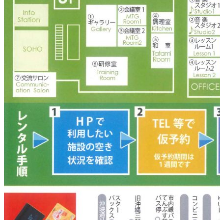
球
コ
ラ
ソ
ン
物
語〜」
追
加
納
品
し
て
き
ま
し
た！
に