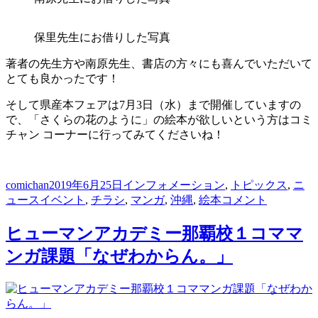
保里先生にお借りした写真
著者の先生方や南原先生、書店の方々にも喜んでいただいて
とても良かったです！
そして県産本フェアは7月3日（水）まで開催していますの
で、「さくらの花のように」の絵本が欲しいという方はコミ
チャン コーナーに行ってみてくださいね！
投
投
カ
comichan
2019年6月25日
インフォメーション
,
トピックス
,
ニ
稿
タ
稿
テ
「さ
ュース
イベント
,
チラシ
,
マンガ
,
沖縄
,
絵本
コメント
者
グ
日:
ゴ
く
リ
ら
ヒューマンアカデミー那覇校１コママ
ー
の
ンガ課題「なぜわからん。」
花
の
よ
う