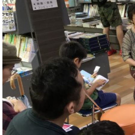
課
題
「三
線
で
三
振」
に