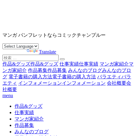
コ
ン
テ
ン
沖縄マンガ パンフレット コミックチャンプルー
ツ
マンガ パンフレットならコミックチャンプルー
へ
ス
Powered by
Translate
キ
検
ッ
索
作品&グッズ
作品&グッズ
仕事実績
仕事実績
マンガ家紹介
マ
プ
対
ンガ家紹介
作品募集
作品募集
みんなのブログ
みんなのブロ
象:
グ
電子書籍の購入方法
電子書籍の購入方法
バラエティ
バラ
エティ
インフォメーション
インフォメーション
会社概要
会
社概要
menu
作品&グッズ
仕事実績
マンガ家紹介
作品募集
みんなのブログ