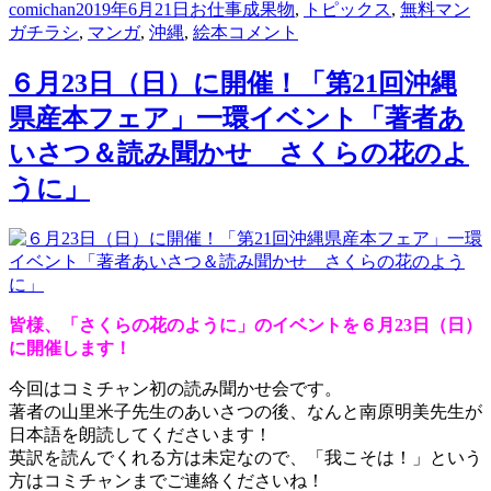
投
投
カ
comichan
2019年6月21日
お仕事成果物
,
トピックス
,
無料マン
稿
タ
稿
テ
「さ
ガ
チラシ
,
マンガ
,
沖縄
,
絵本
コメント
者
グ
日:
ゴ
く
リ
ら
６月23日（日）に開催！「第21回沖縄
ー
の
県産本フェア」一環イベント「著者あ
花
の
いさつ＆読み聞かせ さくらの花のよ
よ
うに」
う
に」
の
絵
本
も
皆様、「さくらの花のように」のイベントを６月23日（日）
や
に開催します！
り
ま
今回はコミチャン初の読み聞かせ会です。
し
著者の山里米子先生のあいさつの後、なんと南原明美先生が
た！
日本語を朗読してくださいます！
に
英訳を読んでくれる方は未定なので、「我こそは！」という
方はコミチャンまでご連絡くださいね！