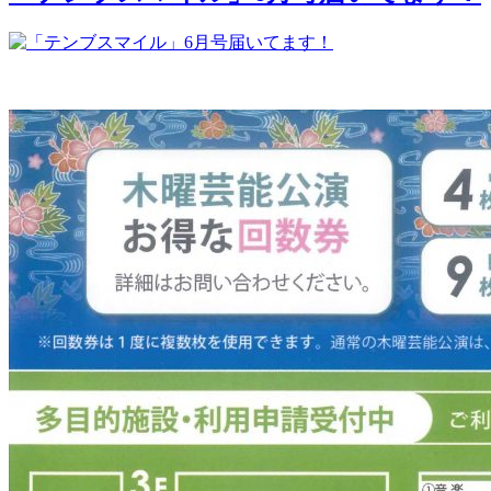
７
月
３
日
（水）
ま
で！
「第
21
回
沖
縄
県
産
本
フ
ェ
ア」
「Fly
High!
〜
琉