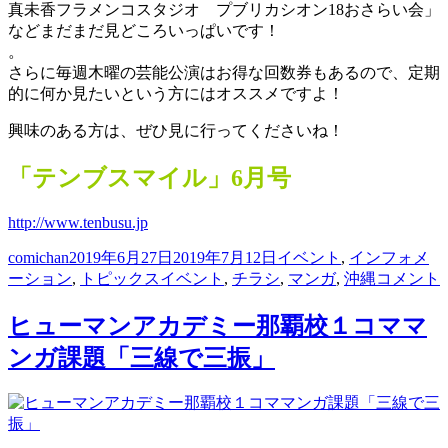
真未香フラメンコスタジオ プブリカシオン18おさらい会」
などまだまだ見どころいっぱいです！
。
さらに毎週木曜の芸能公演はお得な回数券もあるので、定期
的に何か見たいという方にはオススメですよ！
興味のある方は、ぜひ見に行ってくださいね！
「テンブスマイル」6月号
http://www.tenbusu.jp
投
投
カ
comichan
2019年6月27日
2019年7月12日
イベント
,
インフォメ
稿
稿
タ
テ
「テ
ーション
,
トピックス
イベント
,
チラシ
,
マンガ
,
沖縄
コメント
者
日:
グ
ゴ
ン
リ
ブ
ヒューマンアカデミー那覇校１コママ
ー
ス
ンガ課題「三線で三振」
マ
イ
ル」
6
月