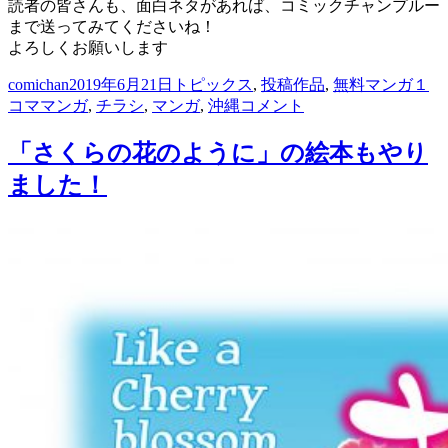
読者の皆さんも、面白ネタがあれば、コミックチャンプルー
ェ
まで送ってみてくださいね！
ア」
よろしくお願いします
7
月
投
投
カ
タ
comichan
2019年6月21日
トピックス
,
投稿作品
,
無料マンガ
１
3
稿
稿
テ
ヒ
グ
コママンガ
,
チラシ
,
マンガ
,
沖縄
コメント
日
者
日:
ゴ
ュ
ま
リ
ー
「さくらの花のように」の絵本もやり
で！
ー
マ
に
ました！
ン
ア
カ
デ
ミ
ー
那
覇
校
１
コ
マ
マ