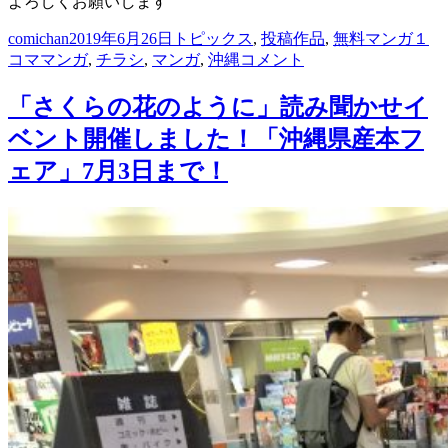
よろしくお願いします
投
投
カ
タ
comichan
2019年6月26日
トピックス
,
投稿作品
,
無料マンガ
１
稿
稿
テ
ヒ
グ
コママンガ
,
チラシ
,
マンガ
,
沖縄
コメント
者
日:
ゴ
ュ
リ
ー
「さくらの花のように」読み聞かせイ
ー
マ
ベント開催しました！「沖縄県産本フ
ン
ア
ェア」7月3日まで！
カ
デ
ミ
ー
那
覇
校
１
コ
マ
マ
ン
ガ