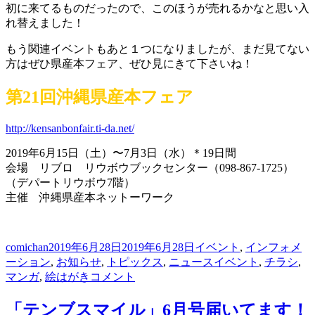
初に来てるものだったので、このほうが売れるかなと思い入
れ替えました！
もう関連イベントもあと１つになりましたが、まだ見てない
方はぜひ県産本フェア、ぜひ見にきて下さいね！
第21回沖縄県産本フェア
http://kensanbonfair.ti-da.net/
2019年6月15日（土）〜7月3日（水）＊19日間
会場 リブロ リウボウブックセンター（098-867-1725）
（デパートリウボウ7階）
主催 沖縄県産本ネットーワーク
投
投
カ
comichan
2019年6月28日
2019年6月28日
イベント
,
インフォメ
稿
稿
テ
タ
ーション
,
お知らせ
,
トピックス
,
ニュース
イベント
,
チラシ
,
者
日:
開
ゴ
グ
マンガ
,
絵はがき
コメント
催
リ
中〜
ー
「テンブスマイル」6月号届いてます！