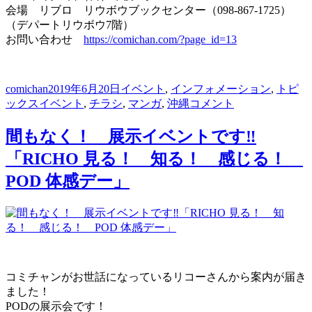
会場 リブロ リウボウブックセンター（098-867-1725）
（デパートリウボウ7階）
お問い合わせ
https://comichan.com/?page_id=13
投
投
カ
comichan
2019年6月20日
イベント
,
インフォメーション
,
トピ
稿
タ
稿
テ
６
ックス
イベント
,
チラシ
,
マンガ
,
沖縄
コメント
者
グ
日:
ゴ
月
23
リ
間もなく！ 展示イベントです‼︎
日
ー
「RICHO 見る！ 知る！ 感じる！
（日）
に
POD 体感デー」
開
催！
「第
21
回
沖
縄
コミチャンがお世話になっているリコーさんから案内が届き
県
ました！
産
PODの展示会です！