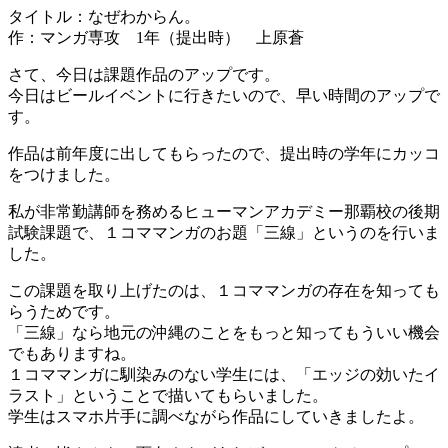
に」
タイトル：なぜわからん。
読
作：マンガ専攻 1年（提出時） 上原蒼
み
聞
さて、今日は課題作品のアップです。
か
今日はビールイベントに行きたいので、早い時間のアップで
せ
す。
イ
ベ
作品は前年度に出してもらったので、提出時の学年にカッコ
ン
をつけました。
ト
開
私が非常勤講師を務めるヒューマンアカデミー那覇校の後期
催
試験課題で、１コママンガのお題「三線」というのを行いま
し
した。
ま
この課題を取り上げたのは、１コママンガの存在を知っても
し
らうためです。
た！
「三線」なら地元の沖縄のことをもっと知ってもういい機会
「沖
でもありますね。
縄
１コママンガに馴染みのない学生には、「エッジの効いたイ
県
ラスト」ということで描いてもらいました。
産
学生はスマホ片手に調べながら作品にしていきましたよ。
本
フ