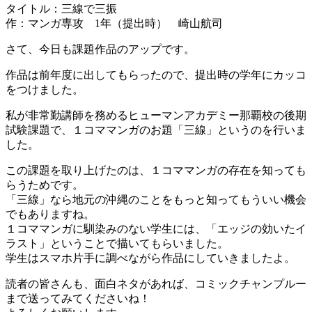
タイトル：三線で三振
号
作：マンガ専攻 1年（提出時） 崎山航司
届
い
さて、今日も課題作品のアップです。
て
ま
作品は前年度に出してもらったので、提出時の学年にカッコ
す！
をつけました。
に
私が非常勤講師を務めるヒューマンアカデミー那覇校の後期
試験課題で、１コママンガのお題「三線」というのを行いま
した。
この課題を取り上げたのは、１コママンガの存在を知っても
らうためです。
「三線」なら地元の沖縄のことをもっと知ってもういい機会
でもありますね。
１コママンガに馴染みのない学生には、「エッジの効いたイ
ラスト」ということで描いてもらいました。
学生はスマホ片手に調べながら作品にしていきましたよ。
読者の皆さんも、面白ネタがあれば、コミックチャンプルー
まで送ってみてくださいね！