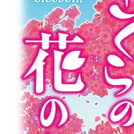
ン
ガ
課
題
「な
ぜ
わ
か
ら
ん。」
に