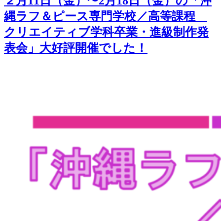
２月11日（金）〜2月18日（金）の「沖
司
縄ラフ＆ピース専門学校／高等課程
先
生
クリエイティブ学科卒業・進級制作発
か
表会」大好評開催でした！
ら
ネ
タ
が
届
き
ま
し
た！」
そ
の
32
で
す！
今
回
は