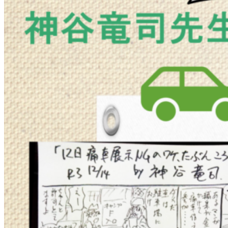
in
沖
縄」
イ
ベ
ン
ト
の
チ
ラ
シ
が
届
き
ま
し
た！
に