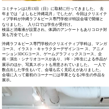
コミチャンは2月13日（日）に取材に行ってきました。 去
年までは「よしもと沖縄花月」でしたが、今回はクリエイテ
ィブ学科が沖縄ラフ＆ピース専門学校1F特設会場で開催と
なりました。 入り口では学生が受付け。
検温と消毒液が設置され、体調のアンケートもありコロナ対
策も万全でした！
沖縄ラフ＆ピース専門学校のクリエイティブ学科は、マンガ
コース、イラスト・キャラクターデザインコー ス、アニメ
ーション3DCGコース、ゲームグラフィックスコース、企
画・演出・シナリオコースがあり、1年・2年生による作品が
展示のほか、写真スポットも用意されていました。 一人で
数点出した学生もいて、会場も広く見応えがありました。
会場に入って最初のコーナーには卒業となる2年生の作品を
展示。