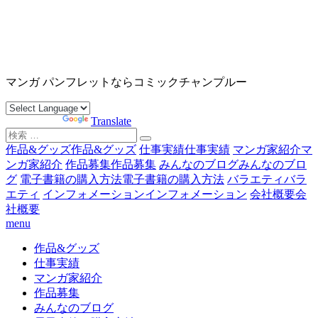
コ
ン
テ
ン
沖縄マンガ パンフレット コミックチャンプルー
ツ
マンガ パンフレットならコミックチャンプルー
へ
ス
Powered by
Translate
キ
検
ッ
索
作品&グッズ
作品&グッズ
仕事実績
仕事実績
マンガ家紹介
マ
プ
対
ンガ家紹介
作品募集
作品募集
みんなのブログ
みんなのブロ
象:
グ
電子書籍の購入方法
電子書籍の購入方法
バラエティ
バラ
エティ
インフォメーション
インフォメーション
会社概要
会
社概要
menu
作品&グッズ
仕事実績
マンガ家紹介
作品募集
みんなのブログ