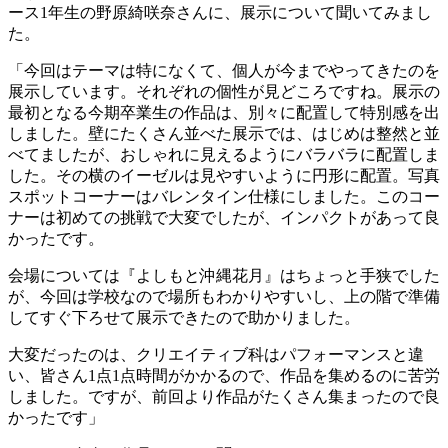
ース1年生の野原綺咲奈さんに、展示について聞いてみまし
た。
「今回はテーマは特になくて、個人が今までやってきたのを
展示しています。それぞれの個性が見どころですね。展示の
最初となる今期卒業生の作品は、別々に配置して特別感を出
しました。壁にたくさん並べた展示では、はじめは整然と並
べてましたが、おしゃれに見えるようにバラバラに配置しま
した。その横のイーゼルは見やすいように円形に配置。写真
スポットコーナーはバレンタイン仕様にしました。このコー
ナーは初めての挑戦で大変でしたが、インパクトがあって良
かったです。
会場については『よしもと沖縄花月』はちょっと手狭でした
が、今回は学校なので場所もわかりやすいし、上の階で準備
してすぐ下ろせて展示できたので助かりました。
大変だったのは、クリエイティブ科はパフォーマンスと違
い、皆さん1点1点時間がかかるので、作品を集めるのに苦労
しました。ですが、前回より作品がたくさん集まったので良
かったです」