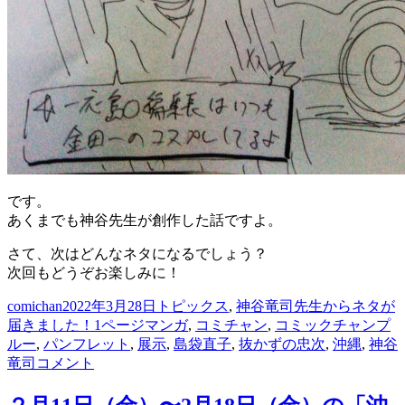
です。
あくまでも神谷先生が創作した話ですよ。
さて、次はどんなネタになるでしょう？
次回もどうぞお楽しみに！
投
投
カ
comichan
2022年3月28日
トピックス
,
神谷竜司先生からネタが
稿
稿
タ
テ
届きました！
1ページマンガ
,
コミチャン
,
コミックチャンプ
者
日:
グ
ゴ
ルー
,
パンフレット
,
展示
,
島袋直子
,
抜かずの忠次
,
沖縄
,
神谷
「神
リ
竜司
コメント
谷
ー
竜