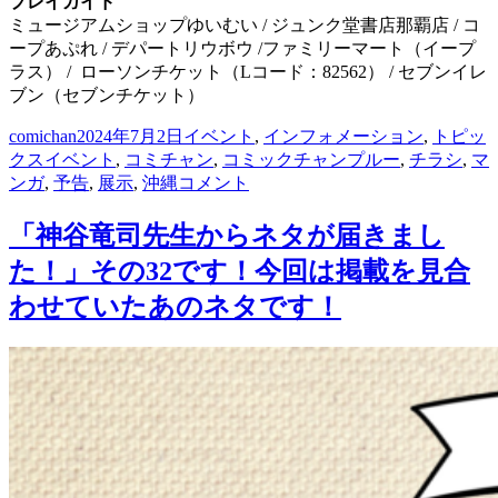
プレイガイド
ミュージアムショップゆいむい / ジュンク堂書店那覇店 / コ
ープあぷれ / デパートリウボウ /ファミリーマート（イープ
ラス） / ローソンチケット（Lコード：82562） / セブンイレ
ブン（セブンチケット）
投
投
カ
comichan
2024年7月2日
イベント
,
インフォメーション
,
トピッ
稿
タ
稿
テ
クス
イベント
,
コミチャン
,
コミックチャンプルー
,
チラシ
,
マ
者
グ
日:
「明
ゴ
ンガ
,
予告
,
展示
,
沖縄
コメント
和
リ
電
ー
「神谷竜司先生からネタが届きまし
機
た！」その32です！今回は掲載を見合
ナ
ン
わせていたあのネタです！
セ
ン
ス
マ
シ
ー
ン
展