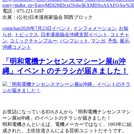
entry=ttu&g_ep=EgoyMDI2MDcxOS4wIKXMDSoASAFQAw%
電話：075-221-5397
出展：(公社)日本漫画家協会 関西ブロック
投
投
カ
comichan
2026年7月23日
イベント
,
インフォメーション
,
お知
稿
稿
テ
タ
らせ
,
トピックス
,
日本漫画協会沖縄支部
イベント
,
コミチャ
者
日:
ゴ
グ
ン
,
コミックチャンプルー
,
パンフレット
,
マンガ
,
予告
,
展示
,
届
リ
沖縄
コメント
き
ー
ま
「明和電機ナンセンスマシーン展in沖
し
縄」イベントのチラシが届きました！
た！
「(公
社)
日
本
漫
画
お世話になっているIDAさんから「明和電機ナンセンスマシ
家
ーン展in沖縄」のイベントのチラシが届きました！
協
明和電機さんといえば、電機メーカーではなく、1993年に結
会
成された、土佐信道さんによる芸術ユニットだそうです。