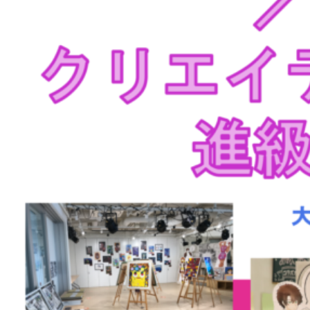
掲
載
を
見
合
わ
せ
て
い
た
あ
の
ネ
タ
で
す！
に