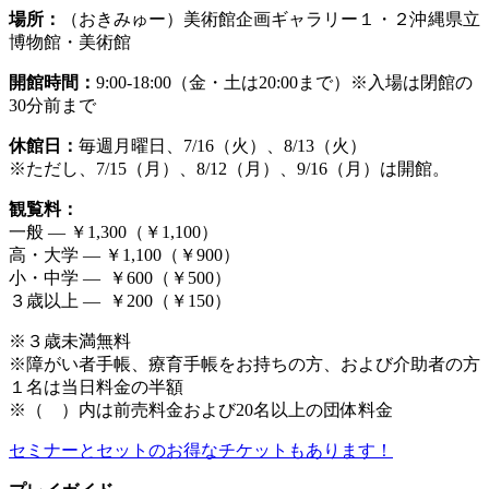
場所：
（おきみゅー）美術館企画ギャラリー１・２沖縄県立
博物館・美術館
開館時間：
9:00-18:00（金・土は20:00まで）※入場は閉館の
30分前まで
休館日：
毎週月曜日、7/16（火）、8/13（火）
※ただし、7/15（月）、8/12（月）、9/16（月）は開館。
観覧料：
一般 — ￥1,300（￥1,100）
高・大学 — ￥1,100（￥900）
小・中学 — ￥600（￥500）
３歳以上 — ￥200（￥150）
※３歳未満無料
※障がい者手帳、療育手帳をお持ちの方、および介助者の方
１名は当日料金の半額
‍※（ ）内は前売料金および20名以上の団体料金
セミナーとセットのお得なチケットもあります！