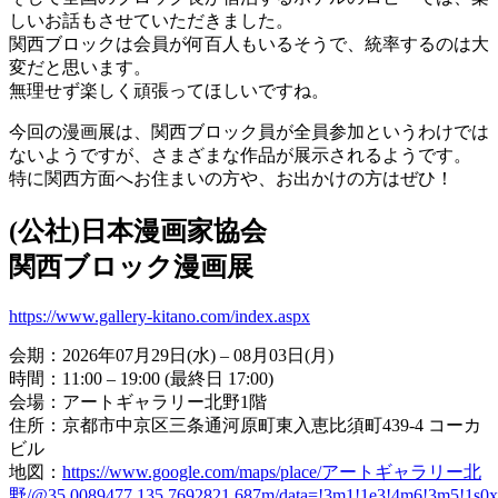
しいお話もさせていただきました。
関西ブロックは会員が何百人もいるそうで、統率するのは大
変だと思います。
無理せず楽しく頑張ってほしいですね。
今回の漫画展は、関西ブロック員が全員参加というわけでは
ないようですが、さまざまな作品が展示されるようです。
特に関西方面へお住まいの方や、お出かけの方はぜひ！
(公社)日本漫画家協会
関西ブロック漫画展
https://www.gallery-kitano.com/index.aspx
会期：2026年07月29日(水) – 08月03日(月)
時間：11:00 – 19:00 (最終日 17:00)
会場：アートギャラリー北野1階
住所：京都市中京区三条通河原町東入恵比須町439-4 コーカ
ビル
地図：
https://www.google.com/maps/place/アートギャラリー北
野/@35.0089477,135.7692821,687m/data=!3m1!1e3!4m6!3m5!1s0x