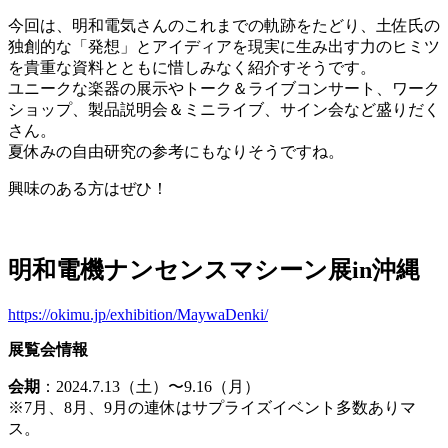
関
西
今回は、明和電気さんのこれまでの軌跡をたどり、土佐氏の
ブ
独創的な「発想」とアイディアを現実に生み出す力のヒミツ
ロ
を貴重な資料とともに惜しみなく紹介すそうです。
ッ
ユニークな楽器の展示やトーク＆ライブコンサート、ワーク
ク
ショップ、製品説明会＆ミニライブ、サイン会など盛りだく
漫
さん。
画
夏休みの自由研究の参考にもなりそうですね。
展」
興味のある方はぜひ！
ハ
ガ
キ
で
明和電機ナンセンスマシーン展in沖縄
す
に
https://okimu.jp/exhibition/MaywaDenki/
展覧会情報
会期
：2024.7.13（土）〜9.16（月）
※7月、8月、9月の連休はサプライズイベント多数ありマ
ス。