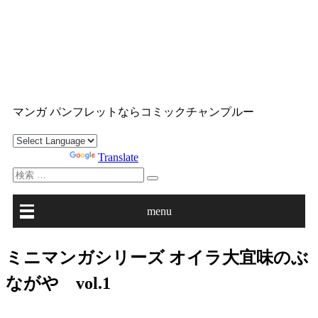
コ
ン
テ
ン
ツ
沖縄マンガ パンフレット コミックチャンプルー
へ
マンガ パンフレットならコミックチャンプルー
ス
キ
ッ
Powered by
Translate
プ
検
索
対
menu
象:
ミニマンガシリーズ オイラ大宜味のぶ
ながや vol.1