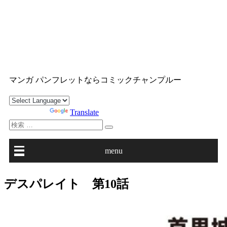
コ
ン
テ
ン
ツ
沖縄マンガ パンフレット コミックチャンプルー
へ
マンガ パンフレットならコミックチャンプルー
ス
キ
ッ
Powered by
Translate
プ
検
索
対
menu
象:
デスパレイト 第10話