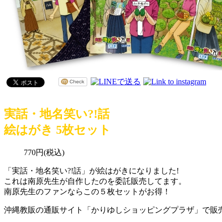
実話・地名笑い?!話
絵はがき 5枚セット
770
円(税込)
「実話・地名笑い?!話」が絵はがきになりました!
これは南原先生が自作したのを委託販売してます。
南原先生のファンならこの５枚セットがお得！
沖縄教販の通販サイト「かりゆしショッピングプラザ」で販