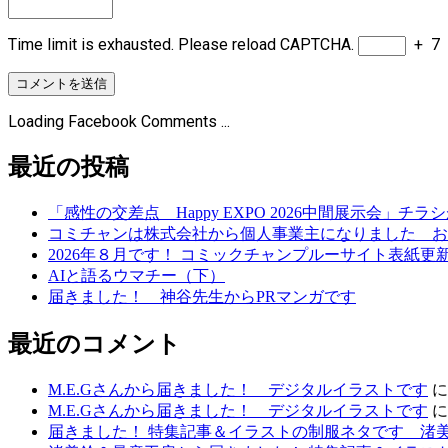
Time limit is exhausted. Please reload CAPTCHA.
+
7
Loading Facebook Comments ...
最近の投稿
「感性の交差点 Happy EXPO 2026中間展示会」チ
コミチャンは株式会社から個人事業主になりました お
2026年８月です！ コミックチャンプルーサイト表紙
AIと語るウマチー（下）
届きました！ 神谷先生からPRマンガです
最近のコメント
M.E.Gさんから届きました！ デジタルイラストです
M.E.Gさんから届きました！ デジタルイラストです
届きました！ 特集記事＆イラストの制服ネタです 渚