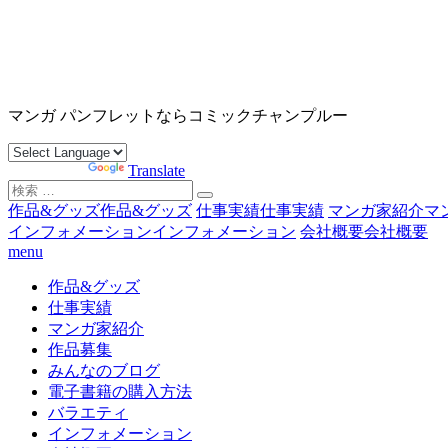
コ
ン
テ
ン
沖縄マンガ パンフレット コミックチャンプルー
ツ
マンガ パンフレットならコミックチャンプルー
へ
ス
Powered by
Translate
キ
検
ッ
索
作品&グッズ
作品&グッズ
仕事実績
仕事実績
マンガ家紹介
マ
プ
対
インフォメーション
インフォメーション
会社概要
会社概要
象:
menu
作品&グッズ
仕事実績
マンガ家紹介
作品募集
みんなのブログ
電子書籍の購入方法
バラエティ
インフォメーション