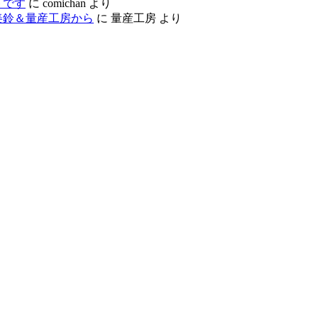
トです
に
comichan
より
美鈴＆量産工房から
に
量産工房
より