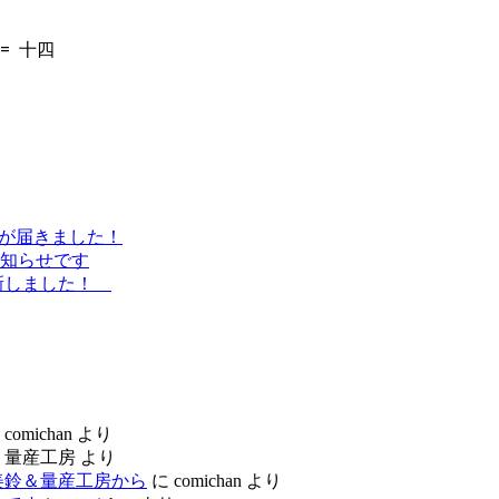
=
十四
ラシが届きました！
知らせです
更新しました！
に
comichan
より
に
量産工房
より
美鈴＆量産工房から
に
comichan
より