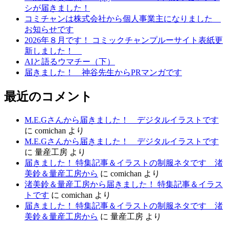
シが届きました！
コミチャンは株式会社から個人事業主になりました
お知らせです
2026年８月です！ コミックチャンプルーサイト表紙更
新しました！
AIと語るウマチー（下）
届きました！ 神谷先生からPRマンガです
最近のコメント
M.E.Gさんから届きました！ デジタルイラストです
に
comichan
より
M.E.Gさんから届きました！ デジタルイラストです
に
量産工房
より
届きました！ 特集記事＆イラストの制服ネタです 渚
美鈴＆量産工房から
に
comichan
より
渚美鈴＆量産工房から届きました！ 特集記事＆イラス
トです
に
comichan
より
届きました！ 特集記事＆イラストの制服ネタです 渚
美鈴＆量産工房から
に
量産工房
より