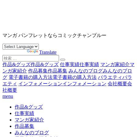
コ
ン
テ
ン
沖縄マンガ パンフレット コミックチャンプルー
ツ
マンガ パンフレットならコミックチャンプルー
へ
ス
Powered by
Translate
キ
検
ッ
索
作品&グッズ
作品&グッズ
仕事実績
仕事実績
マンガ家紹介
マ
プ
対
ンガ家紹介
作品募集
作品募集
みんなのブログ
みんなのブロ
象:
グ
電子書籍の購入方法
電子書籍の購入方法
バラエティ
バラ
エティ
インフォメーション
インフォメーション
会社概要
会
社概要
menu
作品&グッズ
仕事実績
マンガ家紹介
作品募集
みんなのブログ