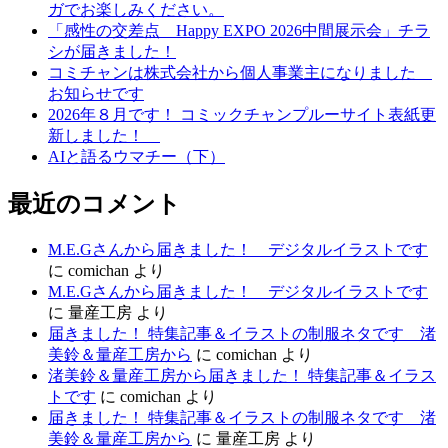
ガでお楽しみください。
「感性の交差点 Happy EXPO 2026中間展示会」チラ
シが届きました！
コミチャンは株式会社から個人事業主になりました
お知らせです
2026年８月です！ コミックチャンプルーサイト表紙更
新しました！
AIと語るウマチー（下）
最近のコメント
M.E.Gさんから届きました！ デジタルイラストです
に
comichan
より
M.E.Gさんから届きました！ デジタルイラストです
に
量産工房
より
届きました！ 特集記事＆イラストの制服ネタです 渚
美鈴＆量産工房から
に
comichan
より
渚美鈴＆量産工房から届きました！ 特集記事＆イラス
トです
に
comichan
より
届きました！ 特集記事＆イラストの制服ネタです 渚
美鈴＆量産工房から
に
量産工房
より