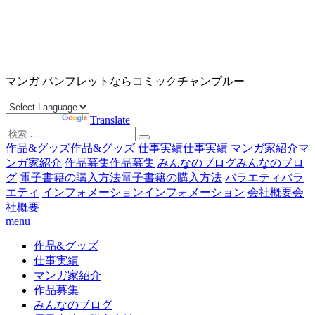
コ
ン
テ
ン
沖縄マンガ パンフレット コミックチャンプルー
ツ
マンガ パンフレットならコミックチャンプルー
へ
ス
Powered by
Translate
キ
検
ッ
索
作品&グッズ
作品&グッズ
仕事実績
仕事実績
マンガ家紹介
マ
プ
対
ンガ家紹介
作品募集
作品募集
みんなのブログ
みんなのブロ
象:
グ
電子書籍の購入方法
電子書籍の購入方法
バラエティ
バラ
エティ
インフォメーション
インフォメーション
会社概要
会
社概要
menu
作品&グッズ
仕事実績
マンガ家紹介
作品募集
みんなのブログ