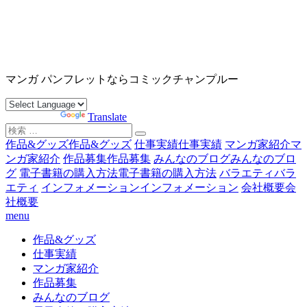
コ
ン
テ
ン
沖縄マンガ パンフレット コミックチャンプルー
ツ
マンガ パンフレットならコミックチャンプルー
へ
ス
Powered by
Translate
キ
検
ッ
索
作品&グッズ
作品&グッズ
仕事実績
仕事実績
マンガ家紹介
マ
プ
対
ンガ家紹介
作品募集
作品募集
みんなのブログ
みんなのブロ
象:
グ
電子書籍の購入方法
電子書籍の購入方法
バラエティ
バラ
エティ
インフォメーション
インフォメーション
会社概要
会
社概要
menu
作品&グッズ
仕事実績
マンガ家紹介
作品募集
みんなのブログ