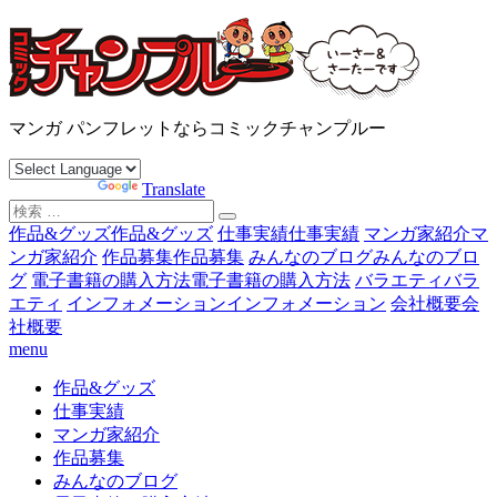
コ
ン
テ
ン
沖縄マンガ パンフレット コミックチャンプルー
ツ
マンガ パンフレットならコミックチャンプルー
へ
ス
Powered by
Translate
キ
検
ッ
索
作品&グッズ
作品&グッズ
仕事実績
仕事実績
マンガ家紹介
マ
プ
対
ンガ家紹介
作品募集
作品募集
みんなのブログ
みんなのブロ
象:
グ
電子書籍の購入方法
電子書籍の購入方法
バラエティ
バラ
エティ
インフォメーション
インフォメーション
会社概要
会
社概要
menu
作品&グッズ
仕事実績
マンガ家紹介
作品募集
みんなのブログ