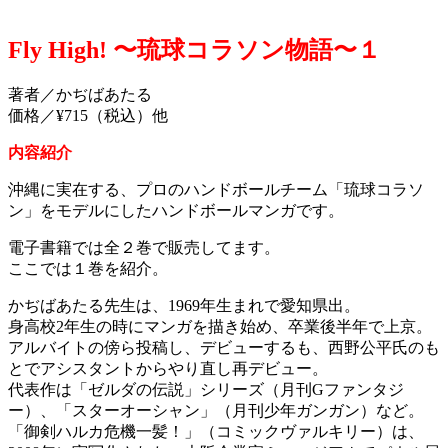
Fly High! 〜琉球コラソン物語〜１
著者／かぢばあたる
価格／¥715
（税込）他
内容紹介
沖縄に実在する、プロのハンドボールチーム「琉球コラソ
ン」をモデルにしたハンドボールマンガです。
電子書籍では全２巻で販売してます。
ここでは１巻を紹介。
かぢばあたる先生は、1969年生まれで愛知県出。
身高校2年生の時にマンガを描き始め、卒業後半年で上京。
アルバイトの傍ら投稿し、デビューするも、西野公平氏のも
とでアシスタントからやり直し再デビュー。
代表作は「ゼルダの伝説」シリーズ（月刊Gファンタジ
ー）、「スターオーシャン」（月刊少年ガンガン）など。
「御剣ハルカ危機一髪！」（コミックヴァルキリー）は、