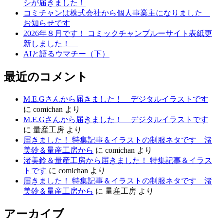
シが届きました！
コミチャンは株式会社から個人事業主になりました
お知らせです
2026年８月です！ コミックチャンプルーサイト表紙更
新しました！
AIと語るウマチー（下）
最近のコメント
M.E.Gさんから届きました！ デジタルイラストです
に
comichan
より
M.E.Gさんから届きました！ デジタルイラストです
に
量産工房
より
届きました！ 特集記事＆イラストの制服ネタです 渚
美鈴＆量産工房から
に
comichan
より
渚美鈴＆量産工房から届きました！ 特集記事＆イラス
トです
に
comichan
より
届きました！ 特集記事＆イラストの制服ネタです 渚
美鈴＆量産工房から
に
量産工房
より
アーカイブ