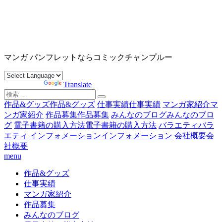
コ
ン
テ
ン
沖縄マンガ パンフレット コミックチャンプルー
ツ
マンガ パンフレットならコミックチャンプルー
へ
ス
Powered by
Translate
キ
検
ッ
索
作品&グッズ
作品&グッズ
仕事実績
仕事実績
マンガ家紹介
マ
プ
対
ンガ家紹介
作品募集
作品募集
みんなのブログ
みんなのブロ
象:
グ
電子書籍の購入方法
電子書籍の購入方法
バラエティ
バラ
エティ
インフォメーション
インフォメーション
会社概要
会
社概要
menu
作品&グッズ
仕事実績
マンガ家紹介
作品募集
みんなのブログ