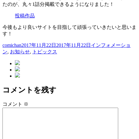
たのが、丸々1話分掲載できるようになりました！
投稿作品
今後もより良いサイトを目指して頑張っていきたいと思いま
す！
投
投
カ
comichan
2017年11月22日
2017年11月22日
インフォメーショ
稿
稿
テ
ン
,
お知らせ
,
トピックス
者
日:
ゴ
リ
ー
コメントを残す
コメント
※