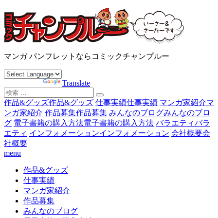
コ
ン
テ
ン
沖縄マンガ パンフレット コミックチャンプルー
ツ
マンガ パンフレットならコミックチャンプルー
へ
ス
Powered by
Translate
キ
検
ッ
索
作品&グッズ
作品&グッズ
仕事実績
仕事実績
マンガ家紹介
マ
プ
対
ンガ家紹介
作品募集
作品募集
みんなのブログ
みんなのブロ
象:
グ
電子書籍の購入方法
電子書籍の購入方法
バラエティ
バラ
エティ
インフォメーション
インフォメーション
会社概要
会
社概要
menu
作品&グッズ
仕事実績
マンガ家紹介
作品募集
みんなのブログ