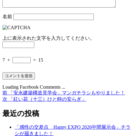
名前
上に表示された文字を入力してください。
7
+
=
15
Loading Facebook Comments ...
前
前
「安永建築構造見学会」マンガチラシもやりました！
投
の
次
次
「紅い花（十三）ひと時の安らぎ」
稿
投
の
稿:
投
最近の投稿
ナ
稿:
ビ
「感性の交差点 Happy EXPO 2026中間展示会」チラ
ゲ
シが届きました！