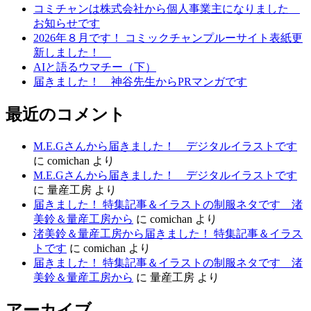
コミチャンは株式会社から個人事業主になりました
ー
お知らせです
シ
2026年８月です！ コミックチャンプルーサイト表紙更
新しました！
ョ
AIと語るウマチー（下）
ン
届きました！ 神谷先生からPRマンガです
最近のコメント
M.E.Gさんから届きました！ デジタルイラストです
に
comichan
より
M.E.Gさんから届きました！ デジタルイラストです
に
量産工房
より
届きました！ 特集記事＆イラストの制服ネタです 渚
美鈴＆量産工房から
に
comichan
より
渚美鈴＆量産工房から届きました！ 特集記事＆イラス
トです
に
comichan
より
届きました！ 特集記事＆イラストの制服ネタです 渚
美鈴＆量産工房から
に
量産工房
より
アーカイブ