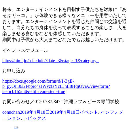
将来、エンターテインメントを目指す子供たちを対象に「あ
そぶガッコ。」が体験できる様々なメニューを用意いたして
おります。エンターテインメントを通じた仲間との交流を通
して、自分たちの身体を使って表現することの楽しさ、人を
楽しませる喜びをなどを体感していただきます。
期間中は子供から大人までどなたでもお越しいただけます。
イベントスケジュール
https://oimf.jp/schedule/?date=3&stage=1&category=
お申し込み
https://docs.google.com/forms/d/1-3gE-
b_pyQIi36l2Fbprc4aJWvzfaYcLJnL8HdjUviA/viewform?
ts=5cb1b5d4&edit_requested=true
お問い合わせ／0120-787-847 沖縄ラフ＆ピース専門学校
投
投
カ
comichan
2019年4月18日
2019年4月18日
イベント
,
インフォメ
稿
稿
テ
ーション
,
トピックス
者
日:
ゴ