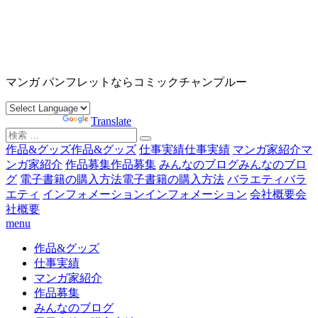
コ
ン
テ
ン
沖縄マンガ パンフレット コミックチャンプルー
ツ
マンガ パンフレットならコミックチャンプルー
へ
ス
Powered by
Translate
キ
検
ッ
索
作品&グッズ
作品&グッズ
仕事実績
仕事実績
マンガ家紹介
マ
プ
対
ンガ家紹介
作品募集
作品募集
みんなのブログ
みんなのブロ
象:
グ
電子書籍の購入方法
電子書籍の購入方法
バラエティ
バラ
エティ
インフォメーション
インフォメーション
会社概要
会
社概要
menu
作品&グッズ
仕事実績
マンガ家紹介
作品募集
みんなのブログ