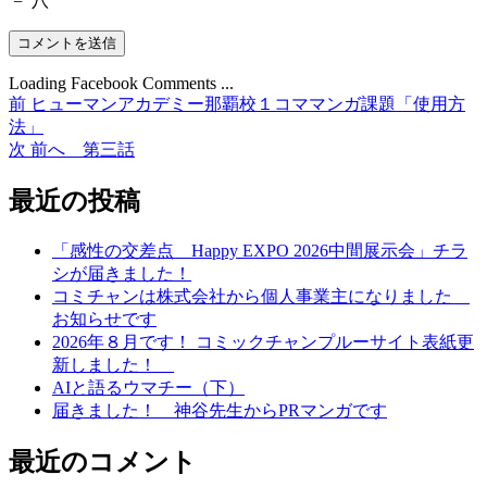
=
八
Loading Facebook Comments ...
前
前
ヒューマンアカデミー那覇校１コママンガ課題「使用方
投
の
法」
稿
投
次
次
前へ 第三話
稿:
の
ナ
投
最近の投稿
ビ
稿:
ゲ
「感性の交差点 Happy EXPO 2026中間展示会」チラ
シが届きました！
ー
コミチャンは株式会社から個人事業主になりました
シ
お知らせです
2026年８月です！ コミックチャンプルーサイト表紙更
ョ
新しました！
ン
AIと語るウマチー（下）
届きました！ 神谷先生からPRマンガです
最近のコメント