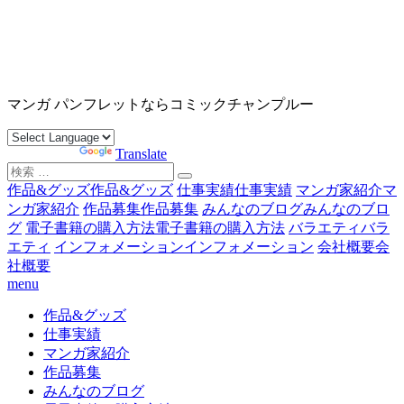
コ
ン
テ
ン
沖縄マンガ パンフレット コミックチャンプルー
ツ
マンガ パンフレットならコミックチャンプルー
へ
ス
Powered by
Translate
キ
検
ッ
索
作品&グッズ
作品&グッズ
仕事実績
仕事実績
マンガ家紹介
マ
プ
対
ンガ家紹介
作品募集
作品募集
みんなのブログ
みんなのブロ
象:
グ
電子書籍の購入方法
電子書籍の購入方法
バラエティ
バラ
エティ
インフォメーション
インフォメーション
会社概要
会
社概要
menu
作品&グッズ
仕事実績
マンガ家紹介
作品募集
みんなのブログ