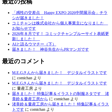
最近の投稿
ゲ
「感性の交差点 Happy EXPO 2026中間展示会」チラ
ー
シが届きました！
シ
コミチャンは株式会社から個人事業主になりました
お知らせです
ョ
2026年８月です！ コミックチャンプルーサイト表紙更
ン
新しました！
AIと語るウマチー（下）
届きました！ 神谷先生からPRマンガです
最近のコメント
M.E.Gさんから届きました！ デジタルイラストです
に
comichan
より
M.E.Gさんから届きました！ デジタルイラストです
に
量産工房
より
届きました！ 特集記事＆イラストの制服ネタです 渚
美鈴＆量産工房から
に
comichan
より
渚美鈴＆量産工房から届きました！ 特集記事＆イラス
トです
に
comichan
より