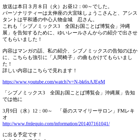
放送は本日３月８日（火）お昼12：00～でした。
パーソナリティーは太伸座の大宜味しょうこさんと、アシス
タントは平和通の中心人物金城 忍さん。
これも「シブノミックス3 全国お国ことば博覧会」沖縄
展」を告知するために、ゆいレールさんからの紹介で出させ
てもらいました！
内容はマンガの話、私の紹介、シブノミックスの告知のほか
に、こちらも強引に「人間椅子」の曲もかけてもらいまし
た！
詳しい内容はこちらで見れます！
https://www.youtube.com/watch?v=N-bk6xAJEgM
「シブノミックス3 全国お国ことば博覧会」沖縄展」告知
では他に
3月9日（水）12：00～ 「昼のスマイリーサロン」FMレキ
オ
http://www.fmlequio.com/information/201407161041/
に出る予定です！