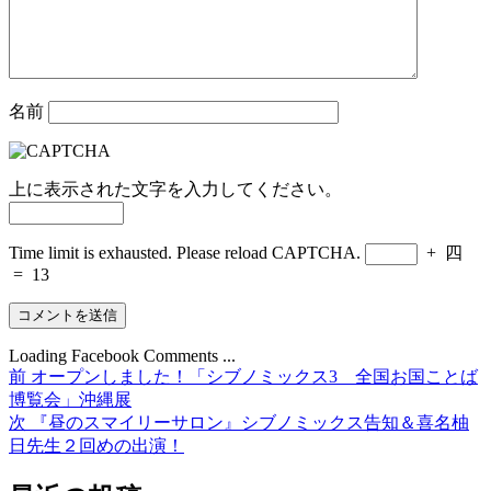
名前
上に表示された文字を入力してください。
Time limit is exhausted. Please reload CAPTCHA.
+
四
=
13
Loading Facebook Comments ...
前
前
オープンしました！「シブノミックス3 全国お国ことば
投
の
博覧会」沖縄展
稿
投
次
次
『昼のスマイリーサロン』シブノミックス告知＆喜名柚
稿:
の
日先生２回めの出演！
ナ
投
ビ
稿: