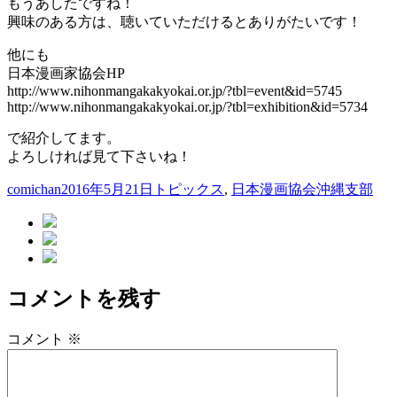
もうあしたですね！
興味のある方は、聴いていただけるとありがたいです！
他にも
日本漫画家協会HP
http://www.nihonmangakakyokai.or.jp/?tbl=event&id=5745
http://www.nihonmangakakyokai.or.jp/?tbl=exhibition&id=5734
で紹介してます。
よろしければ見て下さいね！
投
投
カ
comichan
2016年5月21日
トピックス
,
日本漫画協会沖縄支部
稿
稿
テ
者
日:
ゴ
リ
ー
コメントを残す
コメント
※