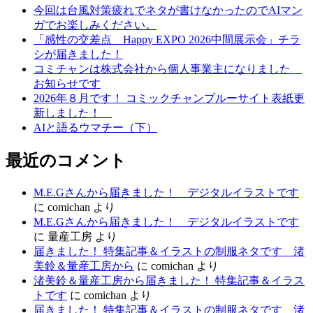
ゲ
今回は台風対策疲れでネタが書けなかったのでAIマン
ガでお楽しみください。
ー
「感性の交差点 Happy EXPO 2026中間展示会」チラ
シ
シが届きました！
コミチャンは株式会社から個人事業主になりました
ョ
お知らせです
ン
2026年８月です！ コミックチャンプルーサイト表紙更
新しました！
AIと語るウマチー（下）
最近のコメント
M.E.Gさんから届きました！ デジタルイラストです
に
comichan
より
M.E.Gさんから届きました！ デジタルイラストです
に
量産工房
より
届きました！ 特集記事＆イラストの制服ネタです 渚
美鈴＆量産工房から
に
comichan
より
渚美鈴＆量産工房から届きました！ 特集記事＆イラス
トです
に
comichan
より
届きました！ 特集記事＆イラストの制服ネタです 渚