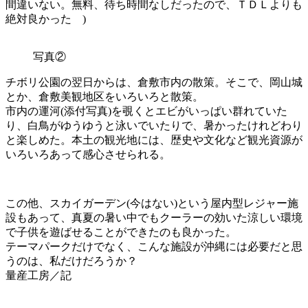
間違いない。無料、待ち時間なしだったので、ＴＤＬよりも
絶対良かった )
写真②
チボリ公園の翌日からは、倉敷市内の散策。そこで、岡山城
とか、倉敷美観地区をいろいろと散策。
市内の運河(添付写真)を覗くとエビがいっぱい群れていた
り、白鳥がゆうゆうと泳いでいたりで、暑かったけれどわり
と楽しめた。本土の観光地には、歴史や文化など観光資源が
いろいろあって感心させられる。
この他、スカイガーデン(今はない)という屋内型レジャー施
設もあって、真夏の暑い中でもクーラーの効いた涼しい環境
で子供を遊ばせることができたのも良かった。
テーマパークだけでなく、こんな施設が沖縄には必要だと思
うのは、私だけだろうか？
量産工房／記