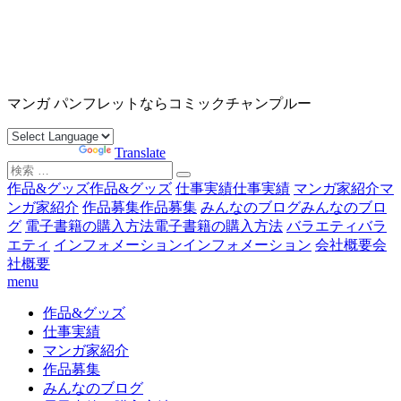
コ
ン
テ
ン
沖縄マンガ パンフレット コミックチャンプルー
ツ
マンガ パンフレットならコミックチャンプルー
へ
ス
Powered by
Translate
キ
検
ッ
索
作品&グッズ
作品&グッズ
仕事実績
仕事実績
マンガ家紹介
マ
プ
対
ンガ家紹介
作品募集
作品募集
みんなのブログ
みんなのブロ
象:
グ
電子書籍の購入方法
電子書籍の購入方法
バラエティ
バラ
エティ
インフォメーション
インフォメーション
会社概要
会
社概要
menu
作品&グッズ
仕事実績
マンガ家紹介
作品募集
みんなのブログ