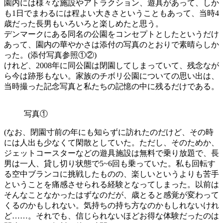
園内には様々な施設やアトラクション、遊具があって、しか
も1日でまわるには程よい大きさということもあって、当時4
歳だった長男もいろいろと楽しめたと思う。
デンマークにある同名の公園をコンセプトとしたというだけ
あって、園内の華やかさは添付の写真のとおりで素晴らしか
った。(添付写真参照①②)
けれど、2008年に同公園は閉園してしまっていて、残念なが
ら今は跡形もない。家族のチボリ公園についての思い出は、
当時撮った記念写真と私たちの記憶の中に残るだけである。
写真①
(なお、閉園寸前の年にも知らずに訪れたのだけど、その時
には人出も少なくて閑散としていた。ただし、そのためか、
ジェットコースターなどの遊具施設は無料で乗り放題で、長
男は一人、貸し切り状態で5~6回も乗っていた。私も回転す
る空中ブランコに挑戦したものの、楽しいというよりも苦手
ということを痛感させられる経験となってしまった。以前は
そんなことなかったはずなのだが、歳とると感覚が変わって
くるのかもしれない。気持ちの持ち方なのかもしれないけれ
ど……。それでも、信じられないほどお得な体験だったのは