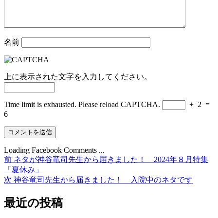
名前
上に表示された文字を入力してください。
Time limit is exhausted. Please reload CAPTCHA.
+
2
=
6
Loading Facebook Comments ...
前
前
ネタが神谷竜司先生から届きました！ 2024年８月特集
投
の
「夏休み」
稿
投
次
次
神谷竜司先生から届きました！ 入院中のネタです
稿:
の
ナ
投
最近の投稿
ビ
稿: