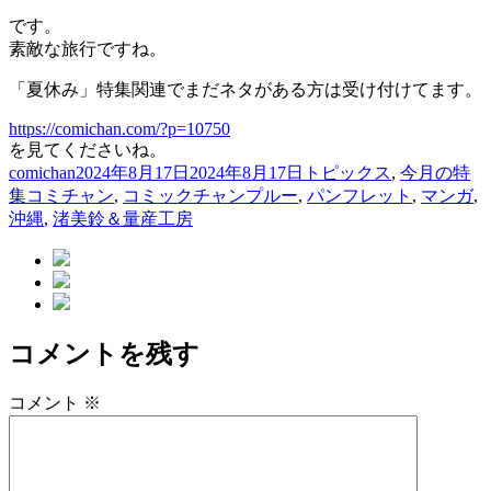
です。
素敵な旅行ですね。
「夏休み」特集関連でまだネタがある方は受け付けてます。
https://comichan.com/?p=10750
を見てくださいね。
投
投
カ
comichan
2024年8月17日
2024年8月17日
トピックス
,
今月の特
稿
タ
稿
テ
集
コミチャン
,
コミックチャンプルー
,
パンフレット
,
マンガ
,
者
グ
日:
ゴ
沖縄
,
渚美鈴＆量産工房
リ
ー
コメントを残す
コメント
※