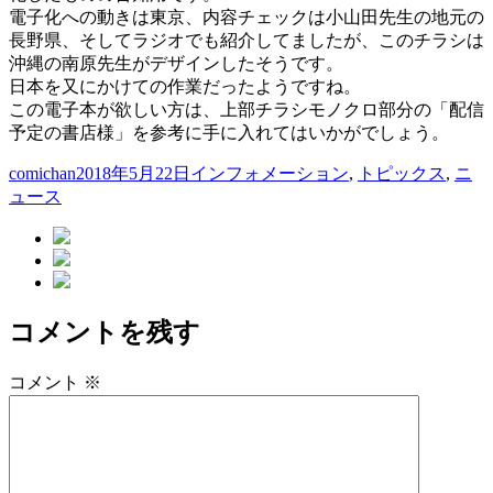
電子化への動きは東京、内容チェックは小山田先生の地元の
長野県、そしてラジオでも紹介してましたが、このチラシは
沖縄の南原先生がデザインしたそうです。
日本を又にかけての作業だったようですね。
この電子本が欲しい方は、上部チラシモノクロ部分の「配信
予定の書店様」を参考に手に入れてはいかがでしょう。
投
投
カ
comichan
2018年5月22日
インフォメーション
,
トピックス
,
ニ
稿
稿
テ
ュース
者
日:
ゴ
リ
ー
コメントを残す
コメント
※