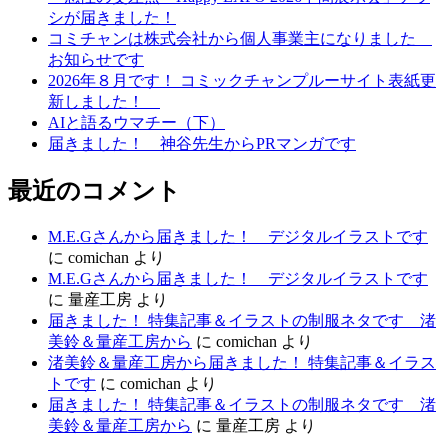
シが届きました！
ー
コミチャンは株式会社から個人事業主になりました
シ
お知らせです
2026年８月です！ コミックチャンプルーサイト表紙更
ョ
新しました！
ン
AIと語るウマチー（下）
届きました！ 神谷先生からPRマンガです
最近のコメント
M.E.Gさんから届きました！ デジタルイラストです
に
comichan
より
M.E.Gさんから届きました！ デジタルイラストです
に
量産工房
より
届きました！ 特集記事＆イラストの制服ネタです 渚
美鈴＆量産工房から
に
comichan
より
渚美鈴＆量産工房から届きました！ 特集記事＆イラス
トです
に
comichan
より
届きました！ 特集記事＆イラストの制服ネタです 渚
美鈴＆量産工房から
に
量産工房
より