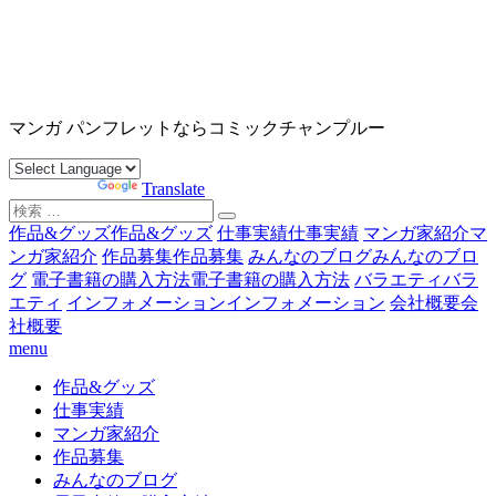
コ
ン
テ
ン
沖縄マンガ パンフレット コミックチャンプルー
ツ
マンガ パンフレットならコミックチャンプルー
へ
ス
Powered by
Translate
キ
検
ッ
索
作品&グッズ
作品&グッズ
仕事実績
仕事実績
マンガ家紹介
マ
プ
対
ンガ家紹介
作品募集
作品募集
みんなのブログ
みんなのブロ
象:
グ
電子書籍の購入方法
電子書籍の購入方法
バラエティ
バラ
エティ
インフォメーション
インフォメーション
会社概要
会
社概要
menu
作品&グッズ
仕事実績
マンガ家紹介
作品募集
みんなのブログ