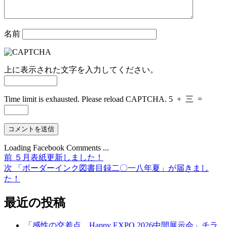
名前
上に表示された文字を入力してください。
Time limit is exhausted. Please reload CAPTCHA.
5
+
三
=
Loading Facebook Comments ...
前
前
５月表紙更新しました！
投
の
次
次
「ボーダーインク図書目録二〇一八年夏」が届きまし
稿
投
の
た！
稿:
投
ナ
稿:
最近の投稿
ビ
ゲ
「感性の交差点 Happy EXPO 2026中間展示会」チラ