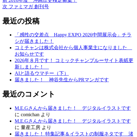
前
2016年度 沖縄歴史検定募集！
投
の
次
次
ファミマガ 創刊号
稿
投
の
稿:
投
最近の投稿
ナ
稿:
ビ
「感性の交差点 Happy EXPO 2026中間展示会」チラ
ゲ
シが届きました！
コミチャンは株式会社から個人事業主になりました
ー
お知らせです
シ
2026年８月です！ コミックチャンプルーサイト表紙更
新しました！
ョ
AIと語るウマチー（下）
ン
届きました！ 神谷先生からPRマンガです
最近のコメント
M.E.Gさんから届きました！ デジタルイラストです
に
comichan
より
M.E.Gさんから届きました！ デジタルイラストです
に
量産工房
より
届きました！ 特集記事＆イラストの制服ネタです 渚