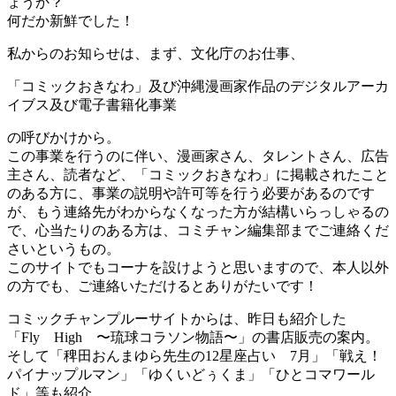
ょうか？
何だか新鮮でした！
私からのお知らせは、まず、文化庁のお仕事、
「コミックおきなわ」及び沖縄漫画家作品のデジタルアーカ
イブス及び電子書籍化事業
の呼びかけから。
この事業を行うのに伴い、漫画家さん、タレントさん、広告
主さん、読者など、「コミックおきなわ」に掲載されたこと
のある方に、事業の説明や許可等を行う必要があるのです
が、もう連絡先がわからなくなった方が結構いらっしゃるの
で、心当たりのある方は、コミチャン編集部までご連絡くだ
さいというもの。
このサイトでもコーナを設けようと思いますので、本人以外
の方でも、ご連絡いただけるとありがたいです！
コミックチャンプルーサイトからは、昨日も紹介した
「Fly High 〜琉球コラソン物語〜」の書店販売の案内。
そして「稗田おんまゆら先生の12星座占い 7月」「戦え！
パイナップルマン」「ゆくいどぅくま」「ひとコマワール
ド」等も紹介。