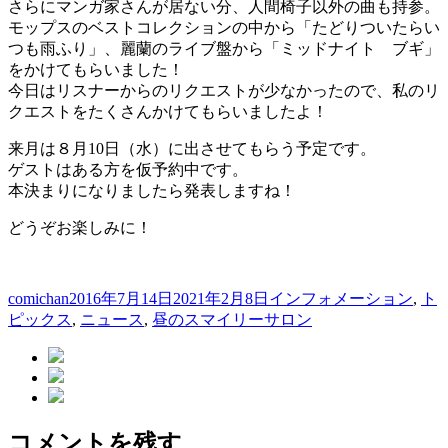
さらにマンガ家さんが居ない分、人間椅子以外の曲も持参。
モップスのベストコレクションの中から「たどりついたらい
つも雨ふり」、麗蘭のライブ盤から「ミッドナイト ブギ」
をかけてもらいました！
今日はリスナーからのリクエストが少なかったので、私のリ
クエストをたくさんかけてもらいましたよ！
来月は８月10日（水）に出させてもらう予定です。
ゲストはある方を仮予約中です。
本決まりになりましたら発表しますね！
どうぞお楽しみに！
投
投
カ
comichan
2016年7月14日
2021年2月8日
インフォメーション
,
ト
稿
稿
テ
ピックス
,
ニュース
,
昼のスマイリーサロン
者
日:
ゴ
リ
ー
コメントを残す