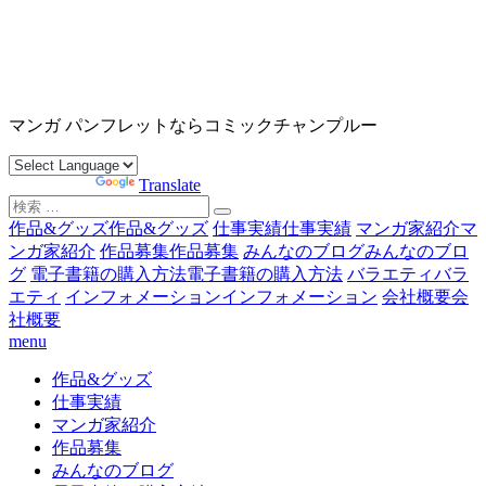
コ
ン
テ
ン
沖縄マンガ パンフレット コミックチャンプルー
ツ
マンガ パンフレットならコミックチャンプルー
へ
ス
Powered by
Translate
キ
検
ッ
索
作品&グッズ
作品&グッズ
仕事実績
仕事実績
マンガ家紹介
マ
プ
対
ンガ家紹介
作品募集
作品募集
みんなのブログ
みんなのブロ
象:
グ
電子書籍の購入方法
電子書籍の購入方法
バラエティ
バラ
エティ
インフォメーション
インフォメーション
会社概要
会
社概要
menu
作品&グッズ
仕事実績
マンガ家紹介
作品募集
みんなのブログ