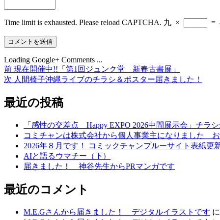
Time limit is exhausted. Please reload CAPTCHA.
九
×
=
Loading Google+ Comments ...
前
前
現在開催中!!「第1回ジュンク堂 新春古書展」
投
の
次
次
人間椅子沖縄ライブのチラシ＆ポスター届きました！
稿
投
の
稿:
投
最近の投稿
ナ
稿:
ビ
「感性の交差点 Happy EXPO 2026中間展示会」チ
ゲ
コミチャンは株式会社から個人事業主になりました お
2026年８月です！ コミックチャンプルーサイト表紙
ー
AIと語るウマチー（下）
シ
届きました！ 神谷先生からPRマンガです
ョ
最近のコメント
ン
M.E.Gさんから届きました！ デジタルイラストです