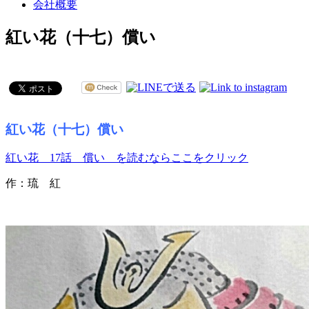
会社概要
紅い花（十七）償い
紅い花（十七）償い
紅い花 17話 償い を読むならここをクリック
作：琉 紅