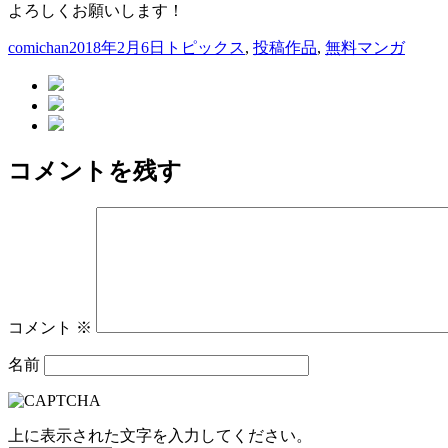
よろしくお願いします！
投
投
カ
comichan
2018年2月6日
トピックス
,
投稿作品
,
無料マンガ
稿
稿
テ
者
日:
ゴ
リ
ー
コメントを残す
コメント
※
名前
上に表示された文字を入力してください。