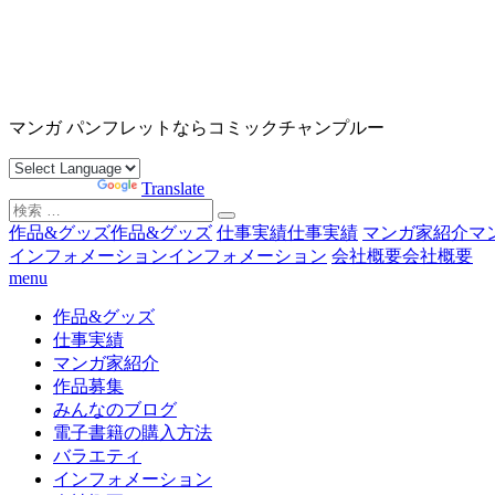
コ
ン
テ
ン
沖縄マンガ パンフレット コミックチャンプルー
ツ
マンガ パンフレットならコミックチャンプルー
へ
ス
Powered by
Translate
キ
検
ッ
索
作品&グッズ
作品&グッズ
仕事実績
仕事実績
マンガ家紹介
マ
プ
対
インフォメーション
インフォメーション
会社概要
会社概要
象:
menu
作品&グッズ
仕事実績
マンガ家紹介
作品募集
みんなのブログ
電子書籍の購入方法
バラエティ
インフォメーション