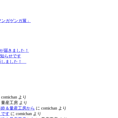
マンガゲンガ展」
ラシが届きました！
知らせです
更新しました！
に
comichan
より
に
量産工房
より
美鈴＆量産工房から
に
comichan
より
トです
に
comichan
より