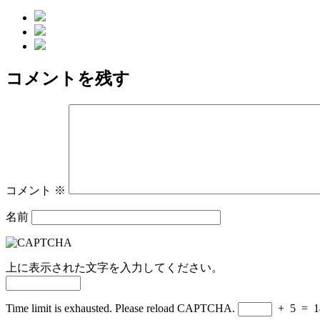
稿
稿
テ
者
日:
ゴ
リ
ー
コメントを残す
コメント
※
名前
上に表示された文字を入力してください。
Time limit is exhausted. Please reload CAPTCHA.
+
5
=
1