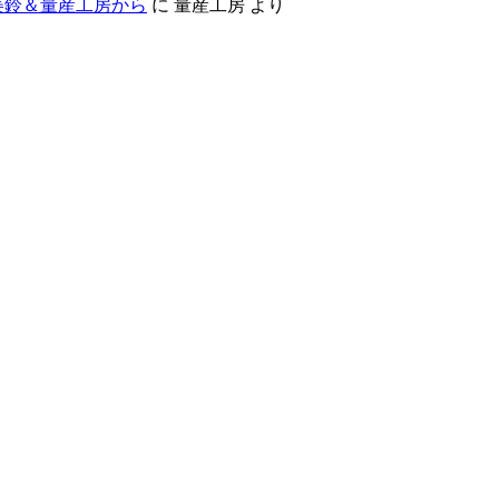
美鈴＆量産工房から
に
量産工房
より