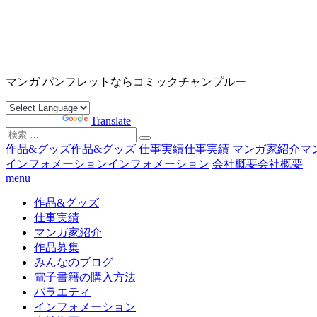
コ
ン
テ
ン
沖縄マンガ パンフレット コミックチャンプルー
ツ
マンガ パンフレットならコミックチャンプルー
へ
ス
Powered by
Translate
キ
検
ッ
索
作品&グッズ
作品&グッズ
仕事実績
仕事実績
マンガ家紹介
マ
プ
対
インフォメーション
インフォメーション
会社概要
会社概要
象:
menu
作品&グッズ
仕事実績
マンガ家紹介
作品募集
みんなのブログ
電子書籍の購入方法
バラエティ
インフォメーション