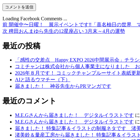
Loading Facebook Comments ...
前
前
開催中〜日曜！ 展示イベントです‼︎「喜名柚日の世界 
投
の
次
次
稗田おんまゆら先生の12星座占い 3月末～4月の運勢
稿
投
の
稿:
投
最近の投稿
ナ
稿:
ビ
「感性の交差点 Happy EXPO 2026中間展示会」チ
ゲ
コミチャンは株式会社から個人事業主になりました お
2026年８月です！ コミックチャンプルーサイト表紙
ー
AIと語るウマチー（下）
シ
届きました！ 神谷先生からPRマンガです
ョ
最近のコメント
ン
M.E.Gさんから届きました！ デジタルイラストです
M.E.Gさんから届きました！ デジタルイラストです
届きました！ 特集記事＆イラストの制服ネタです 渚
渚美鈴＆量産工房から届きました！ 特集記事＆イラス