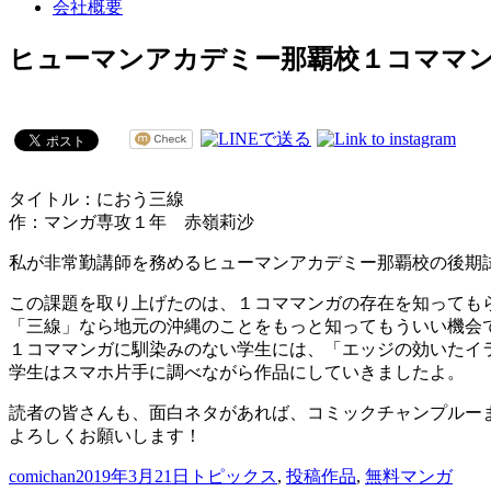
会社概要
ヒューマンアカデミー那覇校１コママ
タイトル：におう三線
作：マンガ専攻１年 赤嶺莉沙
私が非常勤講師を務めるヒューマンアカデミー那覇校の後期
この課題を取り上げたのは、１コママンガの存在を知っても
「三線」なら地元の沖縄のことをもっと知ってもういい機会
１コママンガに馴染みのない学生には、「エッジの効いたイ
学生はスマホ片手に調べながら作品にしていきましたよ。
読者の皆さんも、面白ネタがあれば、コミックチャンプルー
よろしくお願いします！
投
投
カ
comichan
2019年3月21日
トピックス
,
投稿作品
,
無料マンガ