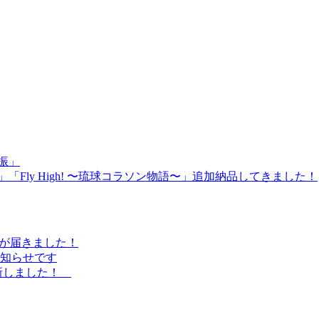
振」
Fly High! 〜琉球コラソン物語〜」追加納品してきました！
ラシが届きました！
知らせです
更新しました！