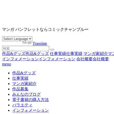
コ
ン
テ
ン
沖縄マンガ パンフレット コミックチャンプルー
ツ
マンガ パンフレットならコミックチャンプルー
へ
ス
Powered by
Translate
キ
検
ッ
索
作品&グッズ
作品&グッズ
仕事実績
仕事実績
マンガ家紹介
マ
プ
対
インフォメーション
インフォメーション
会社概要
会社概要
象:
menu
作品&グッズ
仕事実績
マンガ家紹介
作品募集
みんなのブログ
電子書籍の購入方法
バラエティ
インフォメーション