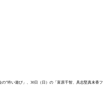
会の”吟い遊び」、30日（日）の「富原千智、具志堅真未香フ