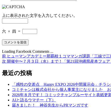
上に表示された文字を入力してください。
六
×
四
=
Loading Facebook Comments ...
前
前
ヒューマンアカデミー那覇校１コママンガ課題「三線で三
投
の
次
次
開催中〜７月３日（水）まで！「第21回沖縄県産本フェア」「
稿
投
の
稿:
投
最近の投稿
ナ
稿:
ビ
「感性の交差点 Happy EXPO 2026中間展示会」チ
ゲ
コミチャンは株式会社から個人事業主になりました お
2026年８月です！ コミックチャンプルーサイト表紙
ー
AIと語るウマチー（下）
シ
届きました！ 神谷先生からPRマンガです