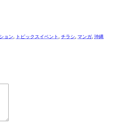
タ
ション
,
トピックス
イベント
,
チラシ
,
マンガ
,
沖縄
グ