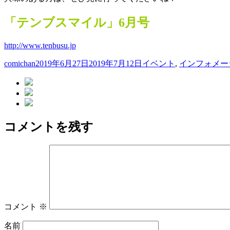
「テンブスマイル」6月号
http://www.tenbusu.jp
投
投
カ
comichan
2019年6月27日
2019年7月12日
イベント
,
インフォメー
稿
稿
テ
者
日:
ゴ
リ
ー
コメントを残す
コメント
※
名前