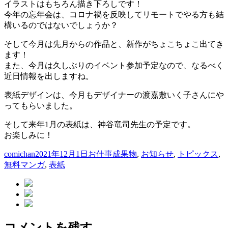
イラストはもちろん描き下ろしです！
今年の忘年会は、コロナ禍を反映してリモートでやる方も結
構いるのではないでしょうか？
そして今月は先月からの作品と、新作がちょこちょこ出てき
ます！
また、今月は久しぶりのイベント参加予定なので、なるべく
近日情報を出しますね。
表紙デザインは、今月もデザイナーの渡嘉敷いく子さんにや
ってもらいました。
そして来年1月の表紙は、神谷竜司先生の予定です。
お楽しみに！
投
投
カ
comichan
2021年12月1日
お仕事成果物
,
お知らせ
,
トピックス
,
稿
稿
テ
無料マンガ
,
表紙
者
日:
ゴ
リ
ー
コメントを残す