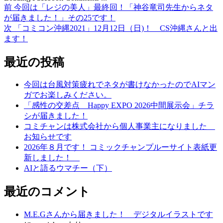
前
前
今回は「レジの美人」最終回！「神谷竜司先生からネタ
投
の
が届きました！」その25です！
稿
投
次
次
「コミコン沖縄2021」12月12日（日)！ CS沖縄さんと出
稿:
の
ます！
ナ
投
ビ
稿:
最近の投稿
ゲ
今回は台風対策疲れでネタが書けなかったのでAIマン
ー
ガでお楽しみください。
シ
「感性の交差点 Happy EXPO 2026中間展示会」チラ
シが届きました！
ョ
コミチャンは株式会社から個人事業主になりました
ン
お知らせです
2026年８月です！ コミックチャンプルーサイト表紙更
新しました！
AIと語るウマチー（下）
最近のコメント
M.E.Gさんから届きました！ デジタルイラストです