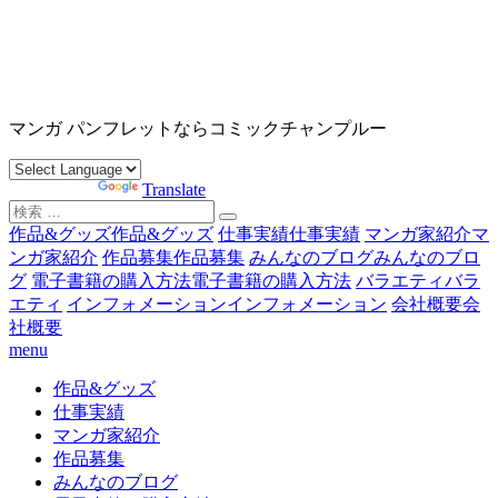
コ
ン
テ
ン
沖縄マンガ パンフレット コミックチャンプルー
ツ
マンガ パンフレットならコミックチャンプルー
へ
ス
Powered by
Translate
キ
検
ッ
索
作品&グッズ
作品&グッズ
仕事実績
仕事実績
マンガ家紹介
マ
プ
対
ンガ家紹介
作品募集
作品募集
みんなのブログ
みんなのブロ
象:
グ
電子書籍の購入方法
電子書籍の購入方法
バラエティ
バラ
エティ
インフォメーション
インフォメーション
会社概要
会
社概要
menu
作品&グッズ
仕事実績
マンガ家紹介
作品募集
みんなのブログ