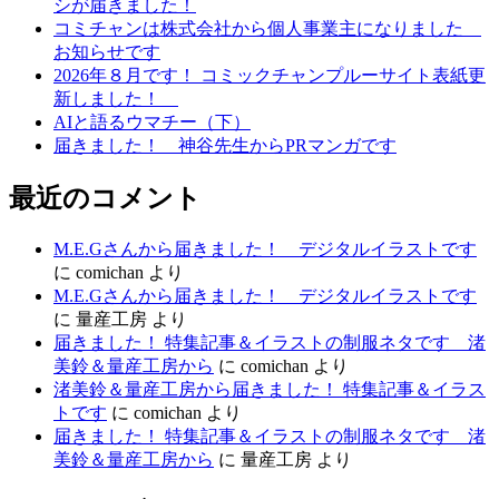
シが届きました！
シ
コミチャンは株式会社から個人事業主になりました
お知らせです
ョ
2026年８月です！ コミックチャンプルーサイト表紙更
ン
新しました！
AIと語るウマチー（下）
届きました！ 神谷先生からPRマンガです
最近のコメント
M.E.Gさんから届きました！ デジタルイラストです
に
comichan
より
M.E.Gさんから届きました！ デジタルイラストです
に
量産工房
より
届きました！ 特集記事＆イラストの制服ネタです 渚
美鈴＆量産工房から
に
comichan
より
渚美鈴＆量産工房から届きました！ 特集記事＆イラス
トです
に
comichan
より
届きました！ 特集記事＆イラストの制服ネタです 渚
美鈴＆量産工房から
に
量産工房
より