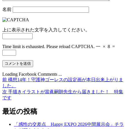
名前
上に表示された文字を入力してください。
Time limit is exhausted. Please reload CAPTCHA.
一
×
8
=
Loading Facebook Comments ...
前
前
構想14年！守護神ゴーレスの設定画が本日出来上がりま
投
の
した。
稿
投
次
次
手描きイラストが當眞嗣朗先生から届きました！ 特集
稿:
の
です
ナ
投
ビ
稿:
最近の投稿
ゲ
「感性の交差点 Happy EXPO 2026中間展示会」チラ
ー