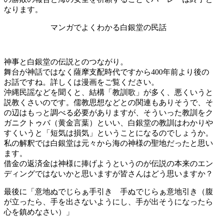
なります。
マンガでよくわかる白銀堂の民話
神事と白銀堂の伝説とのつながり。
舞台が神話ではなく薩摩支配時代ですから400年前より後の
お話ですね。詳しくは漫画をご覧ください。
沖縄民謡などを聞くと、結構「教訓歌」が多く、悪くいうと
説教くさいのです。儒教思想などとの関連もありそうで、そ
の辺はもっと調べる必要がありますが、そういった教訓をク
ガニクトゥバ（黄金言葉）といい、白銀堂の教訓はわかりや
すくいうと「短気は損気」ということになるのでしょうか。
私の解釈では白銀堂は元々から海の神様の聖地だったと思い
ます。
借金の返済金は神様に捧げようというのが伝説の本来のエン
ディングではないかと思いますが皆さんはどう思いますか？
最後に「意地ぬでじらぁ手引き 手ぬでじらぁ意地引き（腹
が立ったら、手を出さないようにし、手が出そうになったら
心を鎮めなさい）」