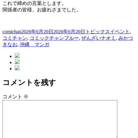
これで締めの言葉とします。
関係者の皆様、お疲れさまでした。
投
投
カ
タ
comichan
2026年6月20日
2026年6月20日
トピックス
イベント
,
稿
稿
テ
グ
コミチャン
,
コミックチャンプルー
,
ぜんざいナオミ
,
みかつ
者
日:
ゴ
きなお
,
沖縄 マンガ
リ
ー
コメントを残す
コメント
※