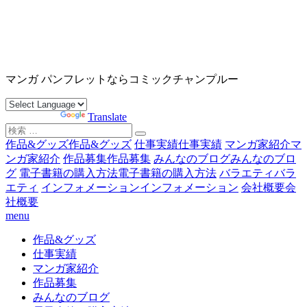
コ
ン
テ
ン
沖縄マンガ パンフレット コミックチャンプルー
ツ
マンガ パンフレットならコミックチャンプルー
へ
ス
Powered by
Translate
キ
検
ッ
索
作品&グッズ
作品&グッズ
仕事実績
仕事実績
マンガ家紹介
マ
プ
対
ンガ家紹介
作品募集
作品募集
みんなのブログ
みんなのブロ
象:
グ
電子書籍の購入方法
電子書籍の購入方法
バラエティ
バラ
エティ
インフォメーション
インフォメーション
会社概要
会
社概要
menu
作品&グッズ
仕事実績
マンガ家紹介
作品募集
みんなのブログ