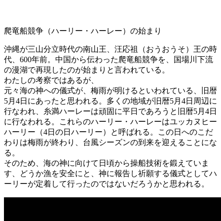
爬竜船競争（ハーリー・ハーレー）の始まり
沖縄が三山分立時代の南山王、汪応祖（おうおうそ）王の時
代、600年前。中国から伝わった爬竜船競争を、国場川下流
の漫湖で再現したのが始まりと言われている。
わたしの考察ではあるが、
元々海の神への儀式が、梅雨が明けるといわれている、旧暦
5月4日にあったと思われる。多くの地域が旧暦5月4日周辺に
行なわれ、糸満ハーレーは頑固に平日であろうと旧暦5月4日
に行なわれる。これらのハーリー・ハーレーはユッカヌヒー
ハーリー（4日の日ハーリー）と呼ばれる。この日へのこだ
わりは梅雨が終わり、台風シーズンの到来を迎えることにな
る。
そのため、海の神に向けて日頃から操船技術を鍛えていま
す、どうか漁を安全にと、神に報告し祈願する儀式としてハ
ーリーが定着して行ったのではないだろうかと思われる。