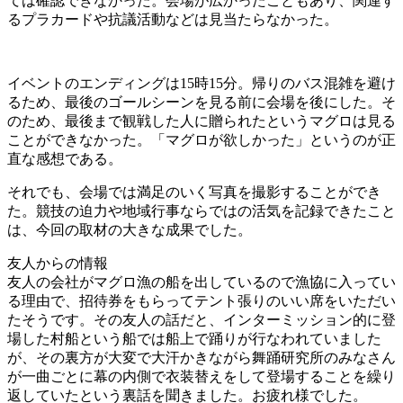
ては確認できなかった。会場が広かったこともあり、関連す
るプラカードや抗議活動などは見当たらなかった。
イベントのエンディングは15時15分。帰りのバス混雑を避け
るため、最後のゴールシーンを見る前に会場を後にした。そ
のため、最後まで観戦した人に贈られたというマグロは見る
ことができなかった。「マグロが欲しかった」というのが正
直な感想である。
それでも、会場では満足のいく写真を撮影することができ
た。競技の迫力や地域行事ならではの活気を記録できたこと
は、今回の取材の大きな成果でした。
友人からの情報
友人の会社がマグロ漁の船を出しているので漁協に入ってい
る理由で、招待券をもらってテント張りのいい席をいただい
たそうです。その友人の話だと、インターミッション的に登
場した村船という船では船上で踊りが行なわれていました
が、その裏方が大変で大汗かきながら舞踊研究所のみなさん
が一曲ごとに幕の内側で衣装替えをして登場することを繰り
返していたという裏話を聞きました。お疲れ様でした。