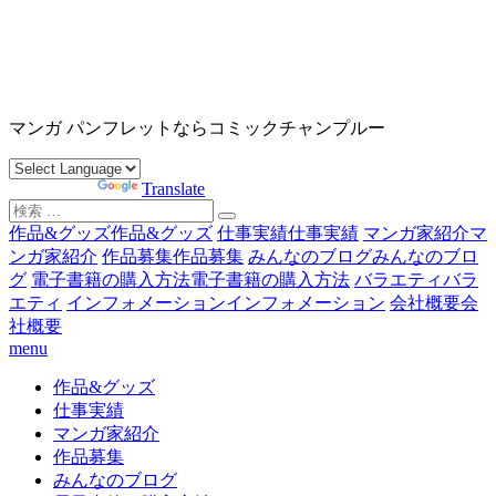
コ
ン
テ
ン
沖縄マンガ パンフレット コミックチャンプルー
ツ
マンガ パンフレットならコミックチャンプルー
へ
ス
Powered by
Translate
キ
検
ッ
索
作品&グッズ
作品&グッズ
仕事実績
仕事実績
マンガ家紹介
マ
プ
対
ンガ家紹介
作品募集
作品募集
みんなのブログ
みんなのブロ
象:
グ
電子書籍の購入方法
電子書籍の購入方法
バラエティ
バラ
エティ
インフォメーション
インフォメーション
会社概要
会
社概要
menu
作品&グッズ
仕事実績
マンガ家紹介
作品募集
みんなのブログ