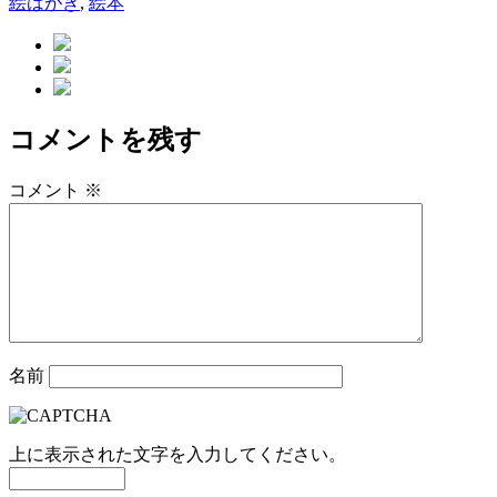
者
日:
ゴ
グ
絵はがき
,
絵本
リ
ー
コメントを残す
コメント
※
名前
上に表示された文字を入力してください。