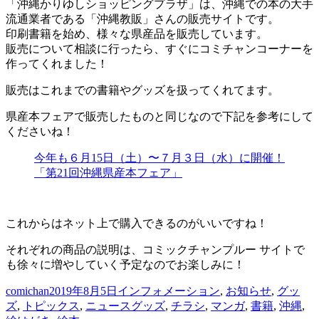
「沖縄かりゆしショッピングプラザ」は、沖縄での本の大手
流通業者である「沖縄教販」さんの販売サイトです。
印刷書籍を始め、様々な県産品を販売しています。
販売について相談に行ったら、すぐにコミチャンコーナーを
作ってくれました！
販売はこれまでの書籍やグッズを扱ってくれてます。
県産本フェアで販売したものと同じなので下記を参考にして
くださいね！
今年も６月15日（土）〜７月３日（水）に開催！
「第21回沖縄県産本フェア」
これからはネット上で購入できるのがいいですね！
それぞれの商品の説明は、コミックチャンプルー サイトで
も徐々に増やしていく予定なのでお楽しみに！
投
投
カ
comichan
2019年8月5日
インフォメーション
,
お知らせ
,
グッ
稿
稿
テ
タ
ズ
,
トピックス
,
ニュース
グッズ
,
チラシ
,
マンガ
,
書籍
,
沖縄
,