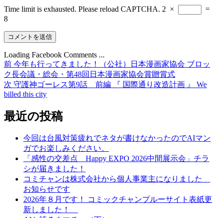
Time limit is exhausted. Please reload CAPTCHA.
2
×
=
8
Loading Facebook Comments ...
前
前
今年も行ってきました！（公社）日本漫画家協会 ブロッ
投
の
ク長会議・総会・第48回日本漫画家協会賞贈賞式
稿
投
次
次
守護神ゴーレス第9話 前編 『 国際通り改造計画 』 We
billed this city
稿:
の
ナ
投
ビ
最近の投稿
稿:
ゲ
今回は台風対策疲れでネタが書けなかったのでAIマン
ー
ガでお楽しみください。
シ
「感性の交差点 Happy EXPO 2026中間展示会」チラ
シが届きました！
ョ
コミチャンは株式会社から個人事業主になりました
ン
お知らせです
2026年８月です！ コミックチャンプルーサイト表紙更
新しました！