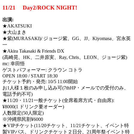
11/21 Day2/ROCK NIGHT!
出演:
★AKATSUKI
★大山まき
★紫(MURASAKI)/ ジョージ紫、GG、JJ、Kiyomasa、宮永英
一
★Akira Takasaki & Friends DX
(高崎晃、HK、二井原実、Ray, Chris、LEON、ジョージ紫)
mc: 幸田悟
ゲストパフォーマー: クラウン コトラ
OPEN 18:00 / START 18:30
チケット予約・発売: 10/5 11:00開始
お1人様１枚のみ申し込み可(7thHP・メールでの受付のみ、
電話予約不可)
★11/20・11/21一般チケット(全席着席方式・自由席):
¥8000(1 ドリンク要オーダー)
人数限定(50人限定)
※沖縄県民割¥6000
★VIPチケット(11/20チケット、11/21チケット、イベント特
製VIPパス、ドリンクチケット２日分、21周年祭イベント特