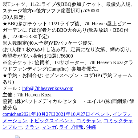
製Tシャツ、11/21ライブ後BBQ参加チケット、最優先入場、
ステージ前方or後方ソファ席選択可) /¥30000
(30人限定)
★BBQ参加チケット:11/21ライブ後、7th Heaven屋上ビアー
ガーデンにて出演者とのBBQ大会あり(飲み放題・BBQ付
き、22:00~23:30予定)
※人数限定(40人予定)VIPパッケージ優先。
(お1人様１枚のみ申し込み可。定員になり次第、締め切り。
希望者が多い場合は抽選) /¥6000
※全チケット: 協賛者、1stサポーター、7th Heaven Kozaクラ
ウドファンディング(Campfire）参加者優先。
★予約・お問合せ: セブンスヘブン・コザHP (予約フォーム
あり)
メール：
info@7thheavenkoza.com
主催：7th Heaven Koza
協賛: (株)ペットメディカルセンター・エイル/ (株)西鋼業/ 飯
盛分店
投
投
カ
comichan
2021年10月27日
2021年10月27日
イベント
,
インフォ
稿
稿
タ
テ
メーション
,
トピックス
イベント
,
コミチャン
,
コミックチャ
者
日:
グ
ゴ
ンプルー
,
チラシ
,
マンガ
,
ライブ情報
,
沖縄
リ