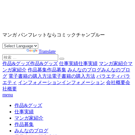
コ
ン
テ
ン
沖縄マンガ パンフレット コミックチャンプルー
ツ
マンガ パンフレットならコミックチャンプルー
へ
ス
Powered by
Translate
キ
検
ッ
索
作品&グッズ
作品&グッズ
仕事実績
仕事実績
マンガ家紹介
マ
プ
対
ンガ家紹介
作品募集
作品募集
みんなのブログ
みんなのブロ
象:
グ
電子書籍の購入方法
電子書籍の購入方法
バラエティ
バラ
エティ
インフォメーション
インフォメーション
会社概要
会
社概要
menu
作品&グッズ
仕事実績
マンガ家紹介
作品募集
みんなのブログ