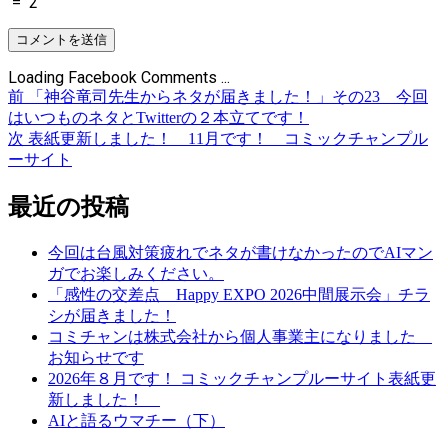
=
2
Loading Facebook Comments ...
前
前
「神谷竜司先生からネタが届きました！」その23 今回
投
の
はいつものネタとTwitterの２本立てです！
稿
投
次
次
表紙更新しました！ 11月です！ コミックチャンプル
稿:
の
ーサイト
ナ
投
ビ
稿:
最近の投稿
ゲ
今回は台風対策疲れでネタが書けなかったのでAIマン
ー
ガでお楽しみください。
シ
「感性の交差点 Happy EXPO 2026中間展示会」チラ
シが届きました！
ョ
コミチャンは株式会社から個人事業主になりました
ン
お知らせです
2026年８月です！ コミックチャンプルーサイト表紙更
新しました！
AIと語るウマチー（下）