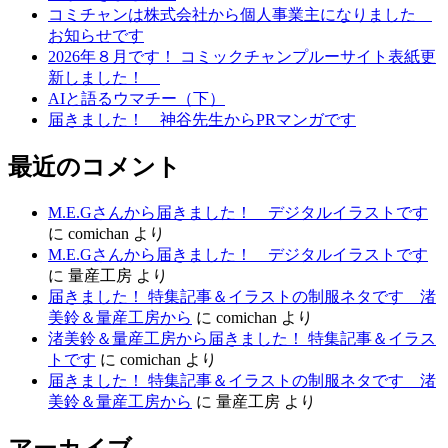
シ
コミチャンは株式会社から個人事業主になりました
お知らせです
ョ
2026年８月です！ コミックチャンプルーサイト表紙更
ン
新しました！
AIと語るウマチー（下）
届きました！ 神谷先生からPRマンガです
最近のコメント
M.E.Gさんから届きました！ デジタルイラストです
に
comichan
より
M.E.Gさんから届きました！ デジタルイラストです
に
量産工房
より
届きました！ 特集記事＆イラストの制服ネタです 渚
美鈴＆量産工房から
に
comichan
より
渚美鈴＆量産工房から届きました！ 特集記事＆イラス
トです
に
comichan
より
届きました！ 特集記事＆イラストの制服ネタです 渚
美鈴＆量産工房から
に
量産工房
より