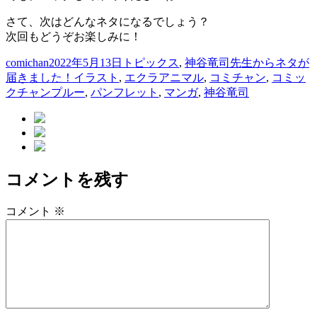
さて、次はどんなネタになるでしょう？
次回もどうぞお楽しみに！
投
投
カ
comichan
2022年5月13日
トピックス
,
神谷竜司先生からネタが
稿
稿
タ
テ
届きました！
イラスト
,
エクラアニマル
,
コミチャン
,
コミッ
者
日:
グ
ゴ
クチャンプルー
,
パンフレット
,
マンガ
,
神谷竜司
リ
ー
コメントを残す
コメント
※