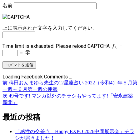
名前
上に表示された文字を入力してください。
Time limit is exhausted. Please reload CAPTCHA.
八
−
=
零
Loading Facebook Comments ...
前
前
稗田おんまゆら先生の12星座占い 2022（令和4）年５月第
投
の
一週～６月第一週の運勢
稿
投
次
次
49号です! マンガ以外のチラシもやってます!「安永建築
稿:
の
新聞」
ナ
投
ビ
稿:
最近の投稿
ゲ
「感性の交差点 Happy EXPO 2026中間展示会」チラ
ー
シが届きました！