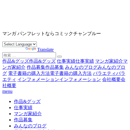
コ
ン
テ
ン
沖縄マンガ パンフレット コミックチャンプルー
ツ
マンガ パンフレットならコミックチャンプルー
へ
ス
Powered by
Translate
キ
検
ッ
索
作品&グッズ
作品&グッズ
仕事実績
仕事実績
マンガ家紹介
マ
プ
対
ンガ家紹介
作品募集
作品募集
みんなのブログ
みんなのブロ
象:
グ
電子書籍の購入方法
電子書籍の購入方法
バラエティ
バラ
エティ
インフォメーション
インフォメーション
会社概要
会
社概要
menu
作品&グッズ
仕事実績
マンガ家紹介
作品募集
みんなのブログ