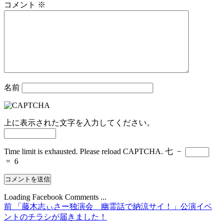
コメント
※
名前
上に表示された文字を入力してください。
Time limit is exhausted. Please reload CAPTCHA.
七
−
=
6
Loading Facebook Comments ...
前
前
「藤木志ぃさー独演会 幽霊話で納涼サイ！」公演イベ
投
の
ントのチラシが届きました！