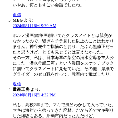
いやあ、何ともすごい会話でしたね。
返信
MEG
より:
2024年8月16日 9:39 AM
ポルノ漫画(鉛筆画)描いてたクラスメイトとは親交が
なかったので、騒ぎをチラ見した以上のことはわかり
ません。神谷先生ご指摘のとおり、たぶん無修正だっ
たと思うけど、とても見せてとは言えなかった。
その一方、私は、日本海軍の架空の潜水空母を主人公
にした「潜水母艦三河」という漫画をスケッチブック
に描いてクラスメートに見せていた。その他、厚紙で
グライダーのゼロ戦を作って、教室内で飛ばしたり。
返信
量産工房
より:
2024年8月16日 4:32 PM
私も、高校2年まで、マキで風呂わかして入っていた。
マキは海岸から拾ってきた廃材。だから斧でマキ割り
した経験もある。那覇市内だったんだけど。