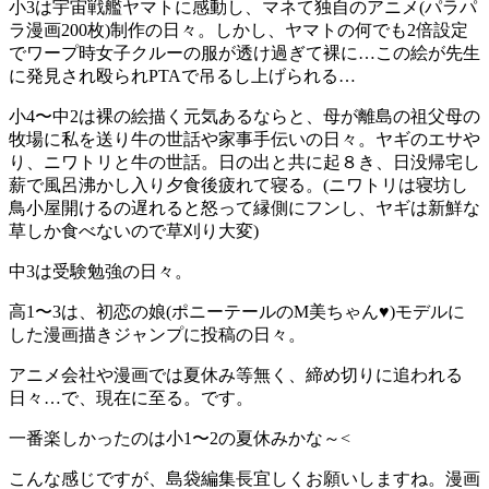
小3は宇宙戦艦ヤマトに感動し、マネて独自のアニメ(パラパ
ラ漫画200枚)制作の日々。しかし、ヤマトの何でも2倍設定
でワープ時女子クルーの服が透け過ぎて裸に…この絵が先生
に発見され殴られPTAで吊るし上げられる…
小4〜中2は裸の絵描く元気あるならと、母が離島の祖父母の
牧場に私を送り牛の世話や家事手伝いの日々。ヤギのエサや
り、ニワトリと牛の世話。日の出と共に起８き、日没帰宅し
薪で風呂沸かし入り夕食後疲れて寝る。(ニワトリは寝坊し
鳥小屋開けるの遅れると怒って縁側にフンし、ヤギは新鮮な
草しか食べないので草刈り大変)
中3は受験勉強の日々。
高1〜3は、初恋の娘(ポニーテールのM美ちゃん♥)モデルに
した漫画描きジャンプに投稿の日々。
アニメ会社や漫画では夏休み等無く、締め切りに追われる
日々…で、現在に至る。です。
一番楽しかったのは小1〜2の夏休みかな～<
こんな感じですが、島袋編集長宜しくお願いしますね。漫画