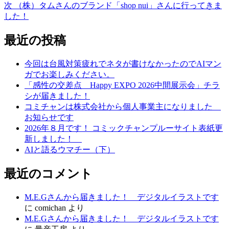
稿
投
次
次
（株）タムさんのブランド「shop nui」さんに行ってきま
稿:
の
した！
ナ
投
ビ
稿:
最近の投稿
ゲ
今回は台風対策疲れでネタが書けなかったのでAIマン
ー
ガでお楽しみください。
シ
「感性の交差点 Happy EXPO 2026中間展示会」チラ
シが届きました！
ョ
コミチャンは株式会社から個人事業主になりました
ン
お知らせです
2026年８月です！ コミックチャンプルーサイト表紙更
新しました！
AIと語るウマチー（下）
最近のコメント
M.E.Gさんから届きました！ デジタルイラストです
に
comichan
より
M.E.Gさんから届きました！ デジタルイラストです