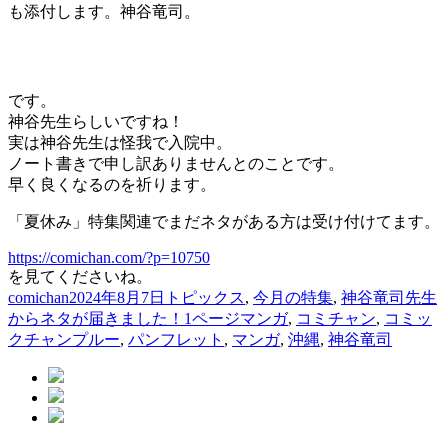
も添付します。神谷竜司。
です。
神谷先生らしいですね！
実は神谷先生は怪我で入院中。
ノート書きで申し訳ありませんとのことです。
早く良くなるのを祈ります。
「夏休み」特集関連でまだネタがある方は受け付けてます。
https://comichan.com/?p=10750
を見てくださいね。
投
投
カ
comichan
2024年8月7日
トピックス
,
今月の特集
,
神谷竜司先生
稿
稿
テ
タ
からネタが届きました！
1ページマンガ
,
コミチャン
,
コミッ
者
日:
ゴ
グ
クチャンプルー
,
パンフレット
,
マンガ
,
沖縄
,
神谷竜司
リ
ー