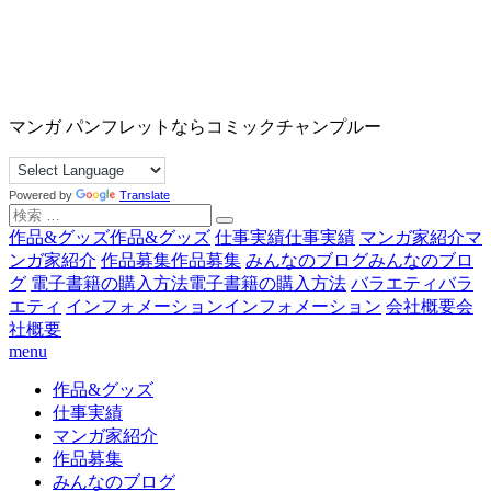
コ
ン
テ
ン
沖縄マンガ パンフレット コミックチャンプルー
ツ
マンガ パンフレットならコミックチャンプルー
へ
ス
キ
Powered by
Translate
ッ
検
プ
索
作品&グッズ
作品&グッズ
仕事実績
仕事実績
マンガ家紹介
マ
対
ンガ家紹介
作品募集
作品募集
みんなのブログ
みんなのブロ
象:
グ
電子書籍の購入方法
電子書籍の購入方法
バラエティ
バラ
エティ
インフォメーション
インフォメーション
会社概要
会
社概要
menu
作品&グッズ
仕事実績
マンガ家紹介
作品募集
みんなのブログ