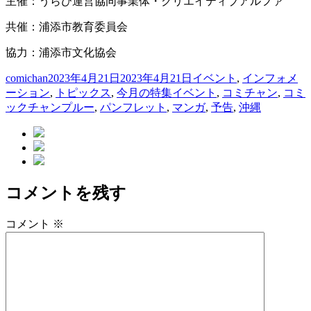
主催：うらび運営協同事業体・クリエイティブアルファ
共催：浦添市教育委員会
協力：浦添市文化協会
投
投
カ
comichan
2023年4月21日
2023年4月21日
イベント
,
インフォメ
稿
稿
タ
テ
ーション
,
トピックス
,
今月の特集
イベント
,
コミチャン
,
コミ
者
日:
グ
ゴ
ックチャンプルー
,
パンフレット
,
マンガ
,
予告
,
沖縄
リ
ー
コメントを残す
コメント
※