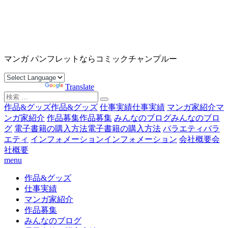
コ
ン
テ
ン
沖縄マンガ パンフレット コミックチャンプルー
ツ
マンガ パンフレットならコミックチャンプルー
へ
ス
Powered by
Translate
キ
検
ッ
索
作品&グッズ
作品&グッズ
仕事実績
仕事実績
マンガ家紹介
マ
プ
対
ンガ家紹介
作品募集
作品募集
みんなのブログ
みんなのブロ
象:
グ
電子書籍の購入方法
電子書籍の購入方法
バラエティ
バラ
エティ
インフォメーション
インフォメーション
会社概要
会
社概要
menu
作品&グッズ
仕事実績
マンガ家紹介
作品募集
みんなのブログ