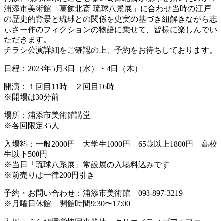
浦添市美術館「葛飾北斎 琉球八景展」に合わせ当時の江戸
の歴史的背景と琉球との関係を史実の基づき紐解きながら志
ぃさー作のフィクションの物語に乗せて、皆様に楽しんでい
ただきます。
チラシ公演詳細をご確認の上、予約をお待ちしております。
日程：2023年5月3日（水）・4日（木）
開演：１回目11時 ２回目16時
※開場は30分前
場所：浦添市美術館講堂
※各回限定35人
入場料：一般2000円 大学生1000円 65歳以上1800円 高校
生以下500円
※当日「琉球八系展」常設展の入場料込みです
※前売りは一律200円引き
予約・お問い合わせ：浦添市美術館 098-897-3219
※月曜日休館 開館時間9:30〜17:00