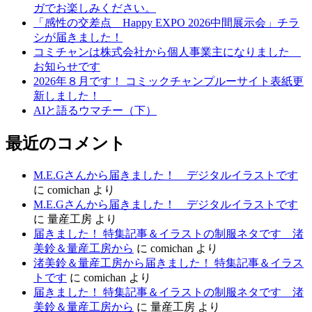
ー
ガでお楽しみください。
シ
「感性の交差点 Happy EXPO 2026中間展示会」チラ
シが届きました！
ョ
コミチャンは株式会社から個人事業主になりました
ン
お知らせです
2026年８月です！ コミックチャンプルーサイト表紙更
新しました！
AIと語るウマチー（下）
最近のコメント
M.E.Gさんから届きました！ デジタルイラストです
に
comichan
より
M.E.Gさんから届きました！ デジタルイラストです
に
量産工房
より
届きました！ 特集記事＆イラストの制服ネタです 渚
美鈴＆量産工房から
に
comichan
より
渚美鈴＆量産工房から届きました！ 特集記事＆イラス
トです
に
comichan
より
届きました！ 特集記事＆イラストの制服ネタです 渚
美鈴＆量産工房から
に
量産工房
より