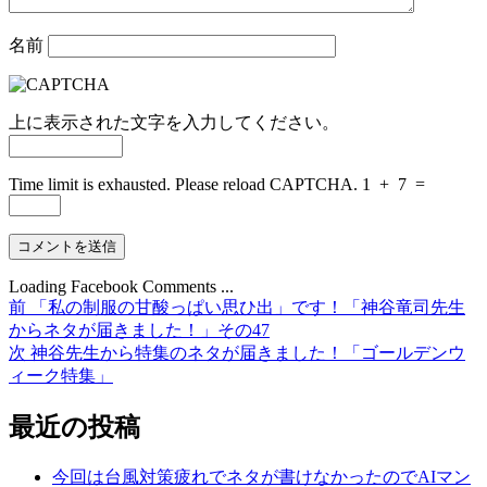
名前
上に表示された文字を入力してください。
Time limit is exhausted. Please reload CAPTCHA.
1
+
7
=
Loading Facebook Comments ...
前
前
「私の制服の甘酸っぱい思ひ出」です！「神谷竜司先生
投
の
からネタが届きました！」その47
稿
投
次
次
神谷先生から特集のネタが届きました！「ゴールデンウ
稿:
の
ィーク特集」
ナ
投
ビ
稿:
最近の投稿
ゲ
今回は台風対策疲れでネタが書けなかったのでAIマン