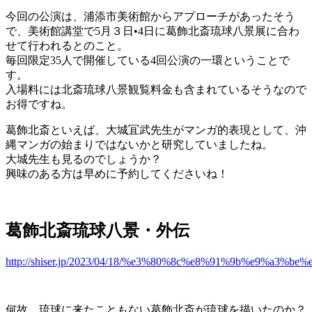
今回の公演は、浦添市美術館からアプローチがあったそう
で、美術館講堂で5月３日•4日に葛飾北斎琉球八景展に合わ
せて行われるとのこと。
毎回限定35人で開催している4回公演の一環ということで
す。
入場料には北斎琉球八景観覧料金も含まれているそうなので
お得ですね。
葛飾北斎といえば、大城冝武先生がマンガ的表現として、沖
縄マンガの始まりではないかと研究していましたね。
大城先生も見るのでしょうか？
興味のある方は早めに予約してくださいね！
葛飾北斎琉球八景・外伝
http://shiser.jp/2023/04/18/%e3%80%8c%e8%91%9b%e9
何故、琉球に来たこともない葛飾北斎が琉球を描いたのか？