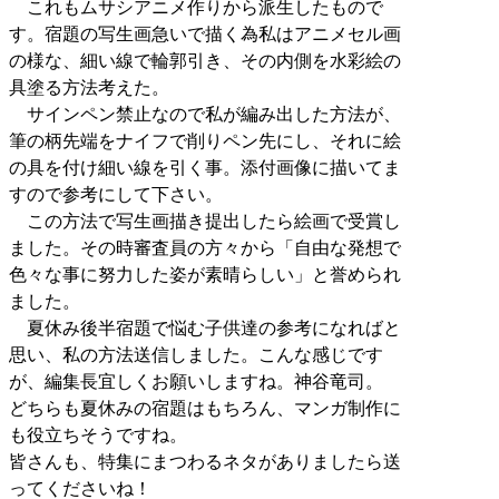
これもムサシアニメ作りから派生したもので
す。宿題の写生画急いで描く為私はアニメセル画
の様な、細い線で輪郭引き、その内側を水彩絵の
具塗る方法考えた。
サインペン禁止なので私が編み出した方法が、
筆の柄先端をナイフで削りペン先にし、それに絵
の具を付け細い線を引く事。添付画像に描いてま
すので参考にして下さい。
この方法で写生画描き提出したら絵画で受賞し
ました。その時審査員の方々から「自由な発想で
色々な事に努力した姿が素晴らしい」と誉められ
ました。
夏休み後半宿題で悩む子供達の参考になればと
思い、私の方法送信しました。こんな感じです
が、編集長宜しくお願いしますね。神谷竜司。
どちらも夏休みの宿題はもちろん、マンガ制作に
も役立ちそうですね。
皆さんも、特集にまつわるネタがありましたら送
ってくださいね！