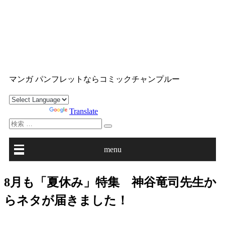
コ
ン
テ
ン
ツ
沖縄マンガ パンフレット コミックチャンプルー
へ
マンガ パンフレットならコミックチャンプルー
ス
キ
ッ
Powered by
Translate
プ
検
索
対
menu
象:
8月も「夏休み」特集 神谷竜司先生か
らネタが届きました！