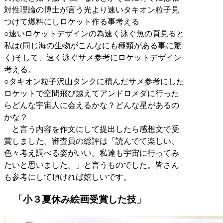
対性理論の博士が言う光より速いタキオン粒子見
つけて燃料にしロケット作る事考える
○速いロケットデザインの為速く泳ぐ魚の頁見ると
私は(同じ海の生物がこんなにも種類がある事に驚
く)そして、速く泳ぐサメ参考にロケットデザイン
考える。
○タキオン粒子沢山タンクに積んだサメ参考にした
ロケットで空間飛び越えてアンドロメダに行った
らどんな宇宙人に会えるかな？どんな星があるの
かな？
と言う内容を作文にして提出したら感想文で受
賞しました。審査員の総評は「読んでて楽しい、
色々考え調べる姿がいい。私達も宇宙に行ってみ
たいと思いました。」と言うものでした。皆さん
も参考にして頂ければ嬉しいです。
「小３夏休み絵画受賞した技」