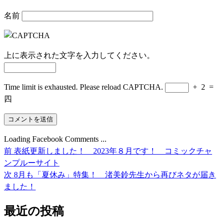
名前
上に表示された文字を入力してください。
Time limit is exhausted. Please reload CAPTCHA.
+
2
=
四
Loading Facebook Comments ...
前
前
表紙更新しました！ 2023年８月です！ コミックチャ
投
の
ンプルーサイト
稿
投
次
次
8月も「夏休み」特集！ 渚美鈴先生から再びネタが届き
稿:
の
ました！
ナ
投
ビ
最近の投稿
稿: