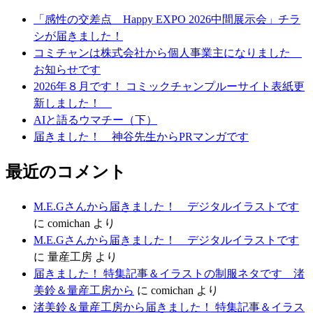
ゲ
「感性の交差点 Happy EXPO 2026中間展示会」チラ
ー
シが届きました！
シ
コミチャンは株式会社から個人事業主になりました
お知らせです
ョ
2026年８月です！ コミックチャンプルーサイト表紙更
ン
新しました！
AIと語るウマチー（下）
届きました！ 神谷先生からPRマンガです
最近のコメント
M.E.Gさんから届きました！ デジタルイラストです
に
comichan
より
M.E.Gさんから届きました！ デジタルイラストです
に
量産工房
より
届きました！ 特集記事＆イラストの制服ネタです 渚
美鈴＆量産工房から
に
comichan
より
渚美鈴＆量産工房から届きました！ 特集記事＆イラス