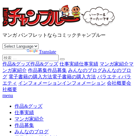
コ
ン
テ
ン
沖縄マンガ パンフレット コミックチャンプルー
ツ
マンガ パンフレットならコミックチャンプルー
へ
ス
Powered by
Translate
キ
検
ッ
索
作品&グッズ
作品&グッズ
仕事実績
仕事実績
マンガ家紹介
マ
プ
対
ンガ家紹介
作品募集
作品募集
みんなのブログ
みんなのブロ
象:
グ
電子書籍の購入方法
電子書籍の購入方法
バラエティ
バラ
エティ
インフォメーション
インフォメーション
会社概要
会
社概要
menu
作品&グッズ
仕事実績
マンガ家紹介
作品募集
みんなのブログ