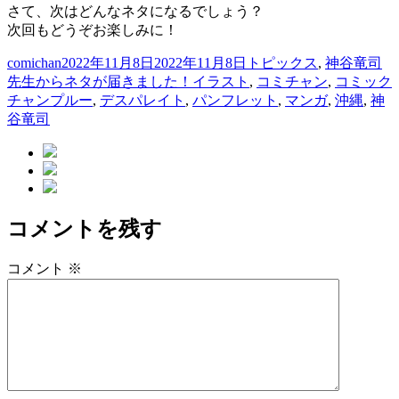
さて、次はどんなネタになるでしょう？
次回もどうぞお楽しみに！
投
投
カ
comichan
2022年11月8日
2022年11月8日
トピックス
,
神谷竜司
稿
稿
タ
テ
先生からネタが届きました！
イラスト
,
コミチャン
,
コミック
者
日:
グ
ゴ
チャンプルー
,
デスパレイト
,
パンフレット
,
マンガ
,
沖縄
,
神
リ
谷竜司
ー
コメントを残す
コメント
※