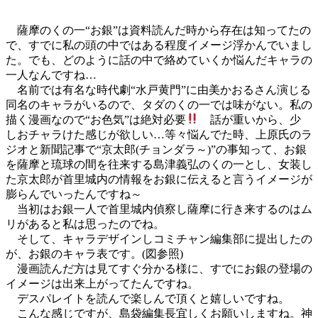
薩摩のくの一“お銀”は資料読んだ時から存在は知ってたの
で、すでに私の頭の中ではある程度イメージ浮かんでいまし
た。でも、どのように話の中で絡めていくか悩んだキャラの
一人なんですね…
名前では有名な時代劇“水戸黄門”に由美かおるさん演じる
同名のキャラがいるので、タダのくの一では味がない。私の
描く漫画なので“お色気”は絶対必要
話が重いから、少
しおチャラけた感じが欲しい…等々悩んでた時、上原氏のラ
ジオと新聞記事で“京太郎(チョンダラ～)”の事知って、お銀
を薩摩と琉球の間を往来する島津義弘のくの一とし、女装し
た京太郎が首里城内の情報をお銀に伝えると言うイメージが
膨らんでいったんですね～
当初はお銀一人で首里城内偵察し薩摩に行き来するのはム
リがあると私は思ったのでね。
そして、キャラデザインしコミチャン編集部に提出したの
が、お銀のキャラ表です。(図参照)
漫画読んだ方は見てすぐ分かる様に、すでにお銀の登場の
イメージは出来上がってたんですね。
デスパレイトを読んで楽しんで頂くと嬉しいですね。
こんな感じですが、島袋編集長宜しくお願いしますね。神