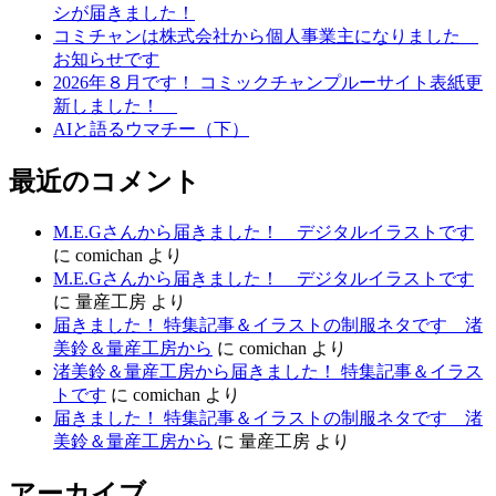
シ
シが届きました！
コミチャンは株式会社から個人事業主になりました
ョ
お知らせです
ン
2026年８月です！ コミックチャンプルーサイト表紙更
新しました！
AIと語るウマチー（下）
最近のコメント
M.E.Gさんから届きました！ デジタルイラストです
に
comichan
より
M.E.Gさんから届きました！ デジタルイラストです
に
量産工房
より
届きました！ 特集記事＆イラストの制服ネタです 渚
美鈴＆量産工房から
に
comichan
より
渚美鈴＆量産工房から届きました！ 特集記事＆イラス
トです
に
comichan
より
届きました！ 特集記事＆イラストの制服ネタです 渚
美鈴＆量産工房から
に
量産工房
より
アーカイブ