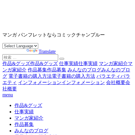
コ
ン
テ
ン
沖縄マンガ パンフレット コミックチャンプルー
ツ
マンガ パンフレットならコミックチャンプルー
へ
ス
Powered by
Translate
キ
検
ッ
索
作品&グッズ
作品&グッズ
仕事実績
仕事実績
マンガ家紹介
マ
プ
対
ンガ家紹介
作品募集
作品募集
みんなのブログ
みんなのブロ
象:
グ
電子書籍の購入方法
電子書籍の購入方法
バラエティ
バラ
エティ
インフォメーション
インフォメーション
会社概要
会
社概要
menu
作品&グッズ
仕事実績
マンガ家紹介
作品募集
みんなのブログ