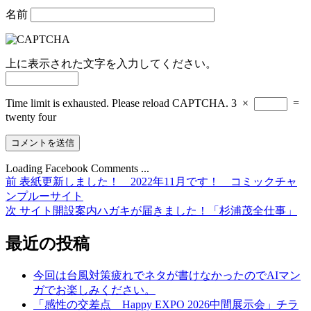
名前
上に表示された文字を入力してください。
Time limit is exhausted. Please reload CAPTCHA.
3
×
=
twenty four
Loading Facebook Comments ...
前
前
表紙更新しました！ 2022年11月です！ コミックチャ
投
の
ンプルーサイト
稿
投
次
次
サイト開設案内ハガキが届きました！「杉浦茂全仕事」
稿:
の
ナ
投
最近の投稿
ビ
稿:
ゲ
今回は台風対策疲れでネタが書けなかったのでAIマン
ガでお楽しみください。
ー
「感性の交差点 Happy EXPO 2026中間展示会」チラ