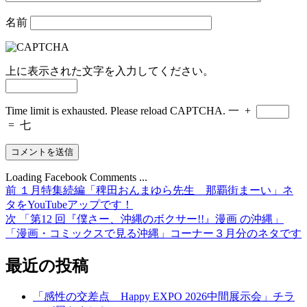
名前
上に表示された文字を入力してください。
Time limit is exhausted. Please reload CAPTCHA.
一
+
=
七
Loading Facebook Comments ...
前
前
１月特集続編「稗田おんまゆら先生 那覇街まーい」ネ
投
の
タをYouTubeアップです！
稿
投
次
次
「第12 回『僕さー、沖縄のボクサー!!』漫画 の沖縄」
稿:
の
「漫画・コミックスで見る沖縄」コーナー３月分のネタです
ナ
投
ビ
稿:
最近の投稿
ゲ
「感性の交差点 Happy EXPO 2026中間展示会」チラ
ー