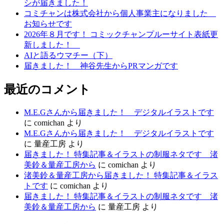
シが届きました！
シ
コミチャンは株式会社から個人事業主になりました
お知らせです
ョ
2026年８月です！ コミックチャンプルーサイト表紙更
ン
新しました！
AIと語るウマチー（下）
届きました！ 神谷先生からPRマンガです
最近のコメント
M.E.Gさんから届きました！ デジタルイラストです
に
comichan
より
M.E.Gさんから届きました！ デジタルイラストです
に
量産工房
より
届きました！ 特集記事＆イラストの制服ネタです 渚
美鈴＆量産工房から
に
comichan
より
渚美鈴＆量産工房から届きました！ 特集記事＆イラス
トです
に
comichan
より
届きました！ 特集記事＆イラストの制服ネタです 渚
美鈴＆量産工房から
に
量産工房
より