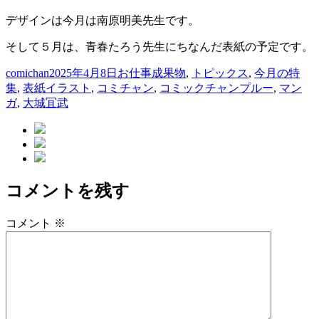
デザインは今月は南原明美先生です。
そして５月は、青春たろう先生にちなんだ表紙の予定です。
投
投
カ
comichan
2025年4月8日
お仕事成果物
,
トピックス
,
今月の特
稿
タ
稿
テ
集
,
表紙
イラスト
,
コミチャン
,
コミックチャンプルー
,
マン
者
グ
日:
ゴ
ガ
,
大城冝武
リ
ー
コメントを残す
コメント
※