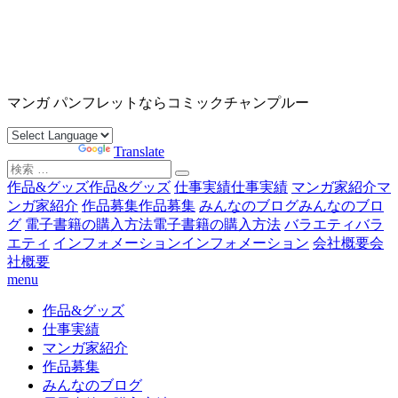
コ
ン
テ
ン
沖縄マンガ パンフレット コミックチャンプルー
ツ
マンガ パンフレットならコミックチャンプルー
へ
ス
Powered by
Translate
キ
検
ッ
索
作品&グッズ
作品&グッズ
仕事実績
仕事実績
マンガ家紹介
マ
プ
対
ンガ家紹介
作品募集
作品募集
みんなのブログ
みんなのブロ
象:
グ
電子書籍の購入方法
電子書籍の購入方法
バラエティ
バラ
エティ
インフォメーション
インフォメーション
会社概要
会
社概要
menu
作品&グッズ
仕事実績
マンガ家紹介
作品募集
みんなのブログ