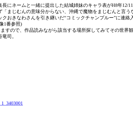
にネームと一緒に提出した結城姉妹のキャラ表がH8年12/11
まじむんの意味分からない、沖縄で魔物をまじむんと言うなら
クおきなわさんを引き継いだ“コミックチャンプルー”に連絡入
1番参照)
きますので、作品読みながら該当する場所探してみてその世界
谷竜司。
01_1_3403001