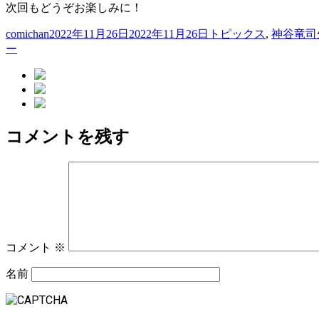
次回もどうぞお楽しみに！
投
投
カ
comichan
2022年11月26日
2022年11月26日
トピックス
,
神谷竜司
稿
稿
テ
ー
者
日:
ゴ
リ
ー
コメントを残す
コメント
※
名前