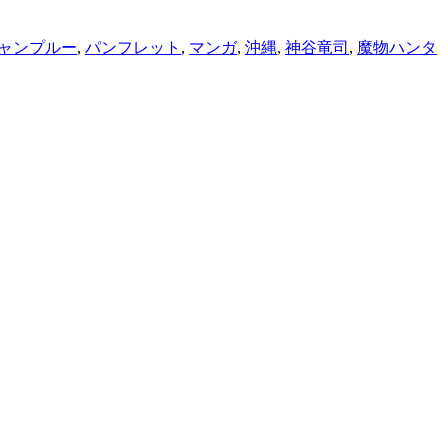
ャンプルー
,
パンフレット
,
マンガ
,
沖縄
,
神谷竜司
,
魔物ハンタ