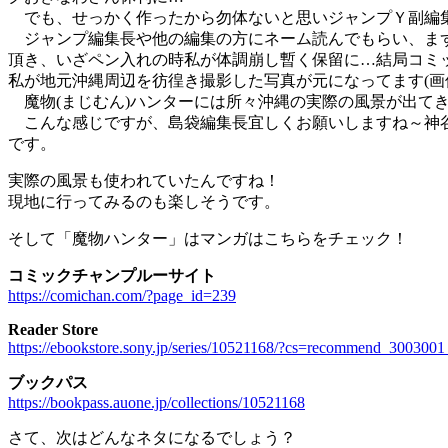
でも、せっかく作ったから勿体ないと思いジャンプＹ副編集長
ジャンプ編集長や他の編集の方にネーム読んでもらい、まず「
頂き、いざペン入れの時私が体調崩し暫く保留に…結局コミッ
私が地元沖縄周辺を彷徨き撮影した写真が元になってます(画像
魔物(まじむん)ハンターには所々沖縄の実際の風景が出て
こんな感じですが、島袋編集長宜しくお願いしますね～神
です。
実際の風景も使われていたんですね！
現地に行ってみるのも楽しそうです。
そして「魔物ハンター」はマンガはこちらをチェック！
コミックチャンプルーサイト
https://comichan.com/?page_id=239
Reader Store
https://ebookstore.sony.jp/series/10521168/?cs=recommend_30030
ブックパス
https://bookpass.auone.jp/collections/10521168
さて、次はどんなネタになるでしょう？