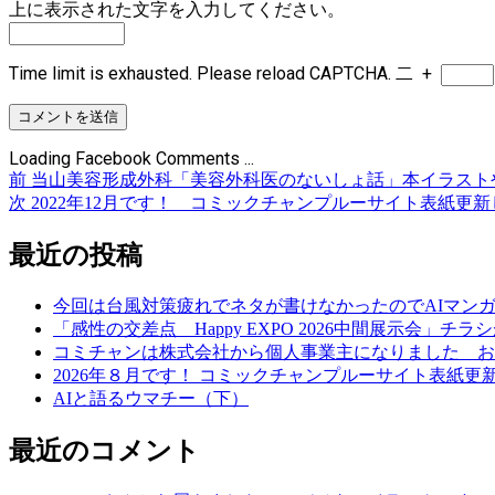
上に表示された文字を入力してください。
Time limit is exhausted. Please reload CAPTCHA.
二
+
Loading Facebook Comments ...
前
前
当山美容形成外科「美容外科医のないしょ話」本イラスト
投
の
次
次
2022年12月です！ コミックチャンプルーサイト表紙更
稿
投
の
稿:
投
最近の投稿
ナ
稿:
ビ
今回は台風対策疲れでネタが書けなかったのでAIマン
ゲ
「感性の交差点 Happy EXPO 2026中間展示会」チ
コミチャンは株式会社から個人事業主になりました お
ー
2026年８月です！ コミックチャンプルーサイト表紙
シ
AIと語るウマチー（下）
ョ
最近のコメント
ン