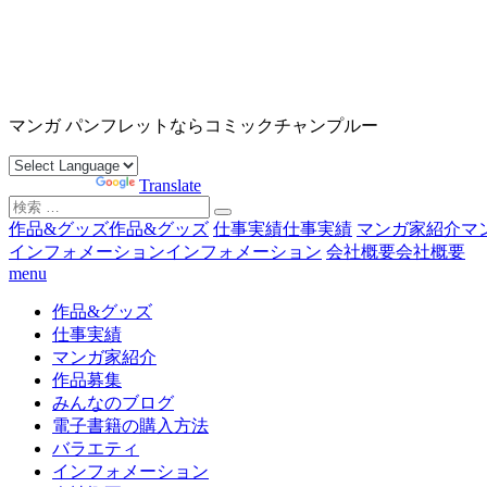
コ
ン
テ
ン
沖縄マンガ パンフレット コミックチャンプルー
ツ
マンガ パンフレットならコミックチャンプルー
へ
ス
Powered by
Translate
キ
検
ッ
索
作品&グッズ
作品&グッズ
仕事実績
仕事実績
マンガ家紹介
マ
プ
対
インフォメーション
インフォメーション
会社概要
会社概要
象:
menu
作品&グッズ
仕事実績
マンガ家紹介
作品募集
みんなのブログ
電子書籍の購入方法
バラエティ
インフォメーション