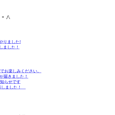
=
八
やりました!
新しました！
ガでお楽しみください。
ラシが届きました！
知らせです
更新しました！