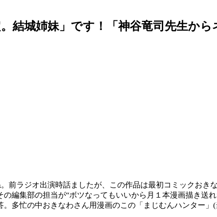
。結城姉妹」です！「神谷竜司先生からネ
ね。前ラジオ出演時話ましたが、この作品は最初コミックおき
その編集部の担当が“ボツなってもいいから月１本漫画描き送れ
答。多忙の中おきなわさん用漫画のこの「まじむんハンター」(