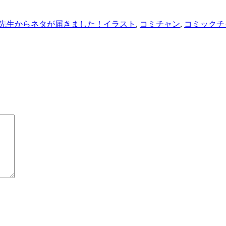
タ
先生からネタが届きました！
イラスト
,
コミチャン
,
コミックチ
グ