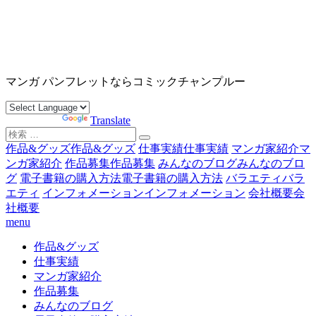
コ
ン
テ
ン
沖縄マンガ パンフレット コミックチャンプルー
ツ
マンガ パンフレットならコミックチャンプルー
へ
ス
Powered by
Translate
キ
検
ッ
索
作品&グッズ
作品&グッズ
仕事実績
仕事実績
マンガ家紹介
マ
プ
対
ンガ家紹介
作品募集
作品募集
みんなのブログ
みんなのブロ
象:
グ
電子書籍の購入方法
電子書籍の購入方法
バラエティ
バラ
エティ
インフォメーション
インフォメーション
会社概要
会
社概要
menu
作品&グッズ
仕事実績
マンガ家紹介
作品募集
みんなのブログ