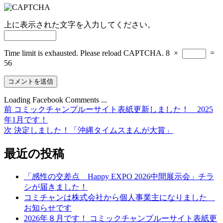
上に表示された文字を入力してください。
Time limit is exhausted. Please reload CAPTCHA.
8
×
=
56
Loading Facebook Comments ...
前
前
コミックチャンプルーサイト表紙更新しました！ 2025
投
の
年1月です！
稿
投
次
次
決定しました！「沖縄タイムスまんが大賞」
稿:
の
ナ
投
最近の投稿
ビ
稿:
ゲ
「感性の交差点 Happy EXPO 2026中間展示会」チラ
シが届きました！
ー
コミチャンは株式会社から個人事業主になりました
シ
お知らせです
2026年８月です！ コミックチャンプルーサイト表紙更