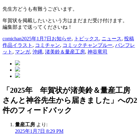
先生方どうも有難うございます。
年賀状を掲載したいという方はまだまだ受け付けます。
編集部まで送ってくださいね！
投
投
カ
comichan
2025年1月7日
お知らせ
,
トピックス
,
ニュース
,
投稿
稿
タ
稿
テ
作品
イラスト
,
コミチャン
,
コミックチャンプルー
,
パンフレ
者
グ
日:
ゴ
ット
,
マンガ
,
沖縄
,
渚美鈴＆量産工房
,
神谷竜司
リ
ー
「2025年 年賀状が渚美鈴＆量産工房
さんと神谷先生から届きました」への2
件のフィードバック
量産工房
より:
2025年1月7日 8:29 PM